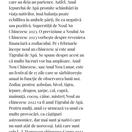
care au deja un partener. Astfel, Anul 
Iepurelui de Apă promite schimbări în 
viața nativilor, însă balanța poate 
echilibra în ambele părți, fie ea negativă 
sau pozitivă. Superstiții de Noul An 
Chinezesc 2023. O previziune a Noului An 
Chinezesc 2023 vorbește despre revenirea 
financiară a zodiacului. Pe 1 februarie 
începe noul an chinezesc și este anul 
Tigrului de Apă. Se spune despre acest an 
că multe lucruri vor lua amploare. Anul 
Nou Chinezesc, sau Anul Nou Lunar, este 
un festival de 15 zile care se sărbătorește 
anual în funcție de observarea lunii noi. 
Zodiac pentru: șobolan, bivol, tigru, 
iepure, dragon, șarpe, cal, capră, 
maimuță, cocoș, câine, mistreț Noul an 
chinezesc 2022 va fi anul Tigrului de Apă. 
Pentru mulţi, anul ce urmează va unul cu 
multe provocări, cu câştiguri 
astronomice, dar mai sunt şi nativi care 
nu sunt atât de norocoşi. Iată care sunt 
cele […]. Horoscop chinezesc Capra 2023 