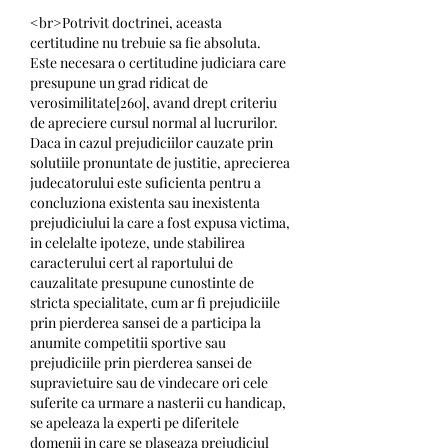
<br>Potrivit doctrinei, aceasta 
certitudine nu trebuie sa fie absoluta. 
Este necesara o certitudine judiciara care 
presupune un grad ridicat de 
verosimilitate[260], avand drept criteriu 
de apreciere cursul normal al lucrurilor. 
Daca in cazul prejudiciilor cauzate prin 
solutiile pronuntate de justitie, aprecierea 
judecatorului este suficienta pentru a 
concluziona existenta sau inexistenta 
prejudiciului la care a fost expusa victima, 
in celelalte ipoteze, unde stabilirea 
caracterului cert al raportului de 
cauzalitate presupune cunostinte de 
stricta specialitate, cum ar fi prejudiciile 
prin pierderea sansei de a participa la 
anumite competitii sportive sau 
prejudiciile prin pierderea sansei de 
supravietuire sau de vindecare ori cele 
suferite ca urmare a nasterii cu handicap, 
se apeleaza la experti pe diferitele 
domenii in care se plaseaza prejudiciul 