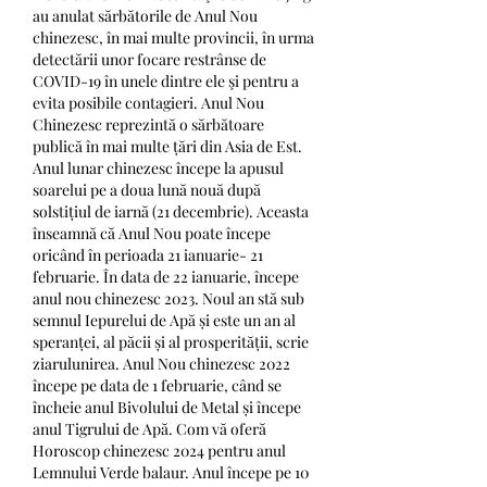
au anulat sărbătorile de Anul Nou 
chinezesc, în mai multe provincii, în urma 
detectării unor focare restrânse de 
COVID-19 în unele dintre ele şi pentru a 
evita posibile contagieri. Anul Nou 
Chinezesc reprezintă o sărbătoare 
publică în mai multe țări din Asia de Est. 
Anul lunar chinezesc începe la apusul 
soarelui pe a doua lună nouă după 
solstițiul de iarnă (21 decembrie). Aceasta 
înseamnă că Anul Nou poate începe 
oricând în perioada 21 ianuarie- 21 
februarie. În data de 22 ianuarie, începe 
anul nou chinezesc 2023. Noul an stă sub 
semnul Iepurelui de Apă și este un an al 
speranței, al păcii și al prosperității, scrie 
ziarulunirea. Anul Nou chinezesc 2022 
începe pe data de 1 februarie, când se 
încheie anul Bivolului de Metal și începe 
anul Tigrului de Apă. Com vă oferă 
Horoscop chinezesc 2024 pentru anul 
Lemnului Verde balaur. Anul începe pe 10 