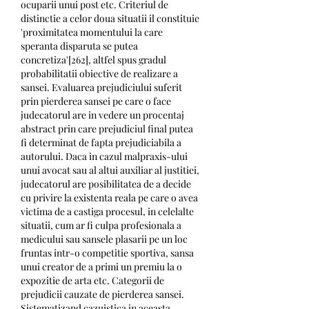
ocuparii unui post etc. Criteriul de 
distinctie a celor doua situatii il constituie 
'proximitatea momentului la care 
speranta disparuta se putea 
concretiza'[262], altfel spus gradul 
probabilitatii obiective de realizare a 
sansei. Evaluarea prejudiciului suferit 
prin pierderea sansei pe care o face 
judecatorul are in vedere un procentaj 
abstract prin care prejudiciul final putea 
fi determinat de fapta prejudiciabila a 
autorului. Daca in cazul malpraxis-ului 
unui avocat sau al altui auxiliar al justitiei, 
judecatorul are posibilitatea de a decide 
cu privire la existenta reala pe care o avea 
victima de a castiga procesul, in celelalte 
situatii, cum ar fi culpa profesionala a 
medicului sau sansele plasarii pe un loc 
fruntas intr-o competitie sportiva, sansa 
unui creator de a primi un premiu la o 
expozitie de arta etc. Categorii de 
prejudicii cauzate de pierderea sansei. 
Sistematizand cazuistica in aceasta 