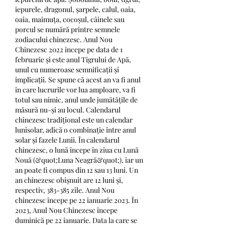
iepurele, dragonul, șarpele, calul, oaia, 
oaia, maimuța, cocoșul, câinele sau 
porcul se numără printre semnele 
zodiacului chinezesc. Anul Nou 
Chinezesc 2022 începe pe data de 1 
februarie și este anul Tigrului de Apă, 
unul cu numeroase semnificații și 
implicații. Se spune că acest an va fi anul 
în care lucrurile vor lua amploare, va fi 
totul sau nimic, anul unde jumătățile de 
măsură nu-și au locul. Calendarul 
chinezesc tradițional este un calendar 
lunisolar, adică o combinație între anul 
solar și fazele Lunii. În calendarul 
chinezesc, o lună începe în ziua cu Lună 
Nouă (&quot;Luna Neagră&quot;), iar un 
an poate fi compus din 12 sau 13 luni. Un 
an chinezesc obișnuit are 12 luni și, 
respectiv, 383-385 zile. Anul Nou 
chinezesc începe pe 22 ianuarie 2023. În 
2023, Anul Nou Chinezesc începe 
duminică pe 22 ianuarie. Data la care se 