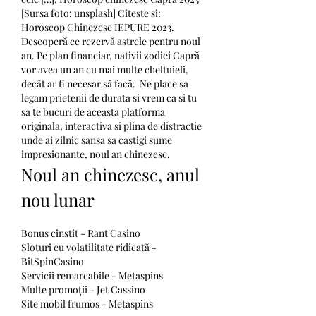
[Sursa foto: unsplash] Citeste si: 
Horoscop Chinezesc IEPURE 2023. 
Descoperă ce rezervă astrele pentru noul 
an. Pe plan financiar, nativii zodiei Capră 
vor avea un an cu mai multe cheltuieli, 
decât ar fi necesar să facă.  Ne place sa 
legam prietenii de durata si vrem ca si tu 
sa te bucuri de aceasta platforma 
originala, interactiva si plina de distractie 
unde ai zilnic sansa sa castigi sume 
impresionante, noul an chinezesc.
Noul an chinezesc, anul 
nou lunar
Bonus cinstit - Rant Casino
Sloturi cu volatilitate ridicată - 
BitSpinCasino
Servicii remarcabile - Metaspins
Multe promoții - Jet Cassino
Site mobil frumos - Metaspins