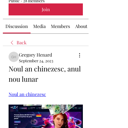
Public
·
28 members
Join
Discussion
Media
Members
About
Back
Gregory Henard
Gregory Henard
September 24, 2023
Noul an chinezesc, anul 
nou lunar
Noul an chinezesc