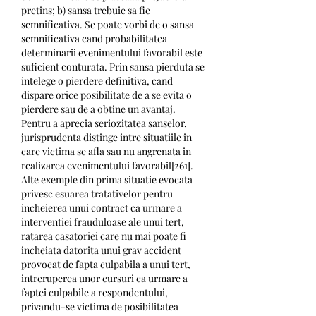
pretins; b) sansa trebuie sa fie 
semnificativa. Se poate vorbi de o sansa 
semnificativa cand probabilitatea 
determinarii evenimentului favorabil este 
suficient conturata. Prin sansa pierduta se 
intelege o pierdere definitiva, cand 
dispare orice posibilitate de a se evita o 
pierdere sau de a obtine un avantaj. 
Pentru a aprecia seriozitatea sanselor, 
jurisprudenta distinge intre situatiile in 
care victima se afla sau nu angrenata in 
realizarea evenimentului favorabil[261]. 
Alte exemple din prima situatie evocata 
privesc esuarea tratativelor pentru 
incheierea unui contract ca urmare a 
interventiei frauduloase ale unui tert, 
ratarea casatoriei care nu mai poate fi 
incheiata datorita unui grav accident 
provocat de fapta culpabila a unui tert, 
intreruperea unor cursuri ca urmare a 
faptei culpabile a respondentului, 
privandu-se victima de posibilitatea 