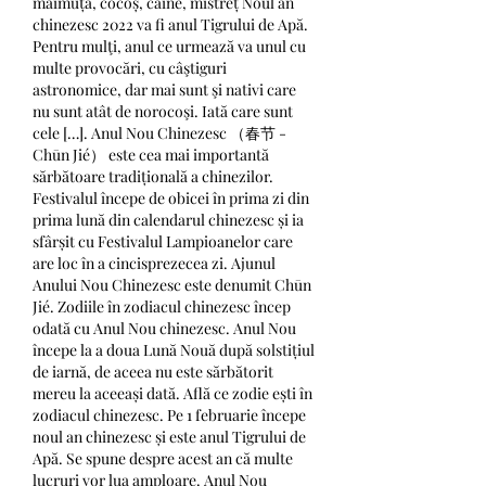
maimuță, cocoș, câine, mistreț Noul an 
chinezesc 2022 va fi anul Tigrului de Apă. 
Pentru mulţi, anul ce urmează va unul cu 
multe provocări, cu câştiguri 
astronomice, dar mai sunt şi nativi care 
nu sunt atât de norocoşi. Iată care sunt 
cele […]. Anul Nou Chinezesc （春节 - 
Chūn Jié） este cea mai importantă 
sărbătoare tradițională a chinezilor. 
Festivalul începe de obicei în prima zi din 
prima lună din calendarul chinezesc și ia 
sfârșit cu Festivalul Lampioanelor care 
are loc în a cincisprezecea zi. Ajunul 
Anului Nou Chinezesc este denumit Chūn 
Jié. Zodiile în zodiacul chinezesc încep 
odată cu Anul Nou chinezesc. Anul Nou 
începe la a doua Lună Nouă după solstițiul 
de iarnă, de aceea nu este sărbătorit 
mereu la aceeași dată. Află ce zodie ești în 
zodiacul chinezesc. Pe 1 februarie începe 
noul an chinezesc și este anul Tigrului de 
Apă. Se spune despre acest an că multe 
lucruri vor lua amploare. Anul Nou 