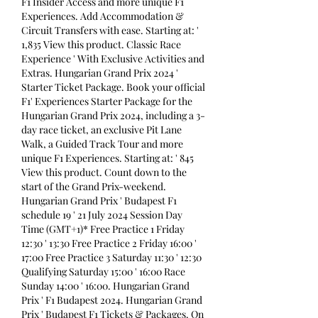
F1 Insider Access and more unique F1 
Experiences. Add Accommodation & 
Circuit Transfers with ease. Starting at: ' 
1,835 View this product. Classic Race 
Experience ' With Exclusive Activities and 
Extras. Hungarian Grand Prix 2024 ' 
Starter Ticket Package. Book your official 
F1' Experiences Starter Package for the 
Hungarian Grand Prix 2024, including a 3-
day race ticket, an exclusive Pit Lane 
Walk, a Guided Track Tour and more 
unique F1 Experiences. Starting at: ' 845 
View this product. Count down to the 
start of the Grand Prix-weekend. 
Hungarian Grand Prix ' Budapest F1 
schedule 19 ' 21 July 2024 Session Day 
Time (GMT+1)* Free Practice 1 Friday 
12:30 ' 13:30 Free Practice 2 Friday 16:00 ' 
17:00 Free Practice 3 Saturday 11:30 ' 12:30 
Qualifying Saturday 15:00 ' 16:00 Race 
Sunday 14:00 ' 16:00. Hungarian Grand 
Prix ' F1 Budapest 2024. Hungarian Grand 
Prix ' Budapest F1 Tickets & Packages. On 