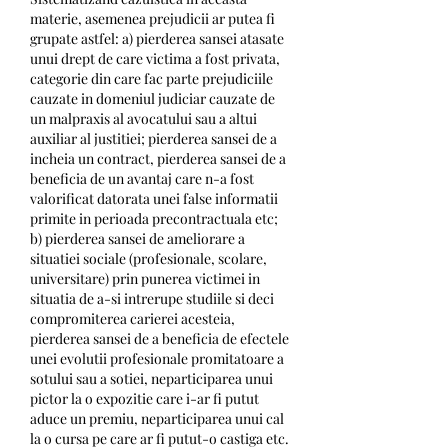
materie, asemenea prejudicii ar putea fi 
grupate astfel: a) pierderea sansei atasate 
unui drept de care victima a fost privata, 
categorie din care fac parte prejudiciile 
cauzate in domeniul judiciar cauzate de 
un malpraxis al avocatului sau a altui 
auxiliar al justitiei; pierderea sansei de a 
incheia un contract, pierderea sansei de a 
beneficia de un avantaj care n-a fost 
valorificat datorata unei false informatii 
primite in perioada precontractuala etc; 
b) pierderea sansei de ameliorare a 
situatiei sociale (profesionale, scolare, 
universitare) prin punerea victimei in 
situatia de a-si intrerupe studiile si deci 
compromiterea carierei acesteia, 
pierderea sansei de a beneficia de efectele 
unei evolutii profesionale promitatoare a 
sotului sau a sotiei, neparticiparea unui 
pictor la o expozitie care i-ar fi putut 
aduce un premiu, neparticiparea unui cal 
la o cursa pe care ar fi putut-o castiga etc. 