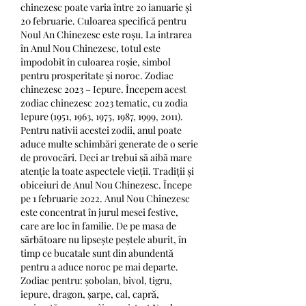
chinezesc poate varia între 20 ianuarie și 
20 februarie. Culoarea specifică pentru 
Noul An Chinezesc este roșu. La intrarea 
în Anul Nou Chinezesc, totul este 
împodobit în culoarea roșie, simbol 
pentru prosperitate și noroc. Zodiac 
chinezesc 2023 – Iepure. Începem acest 
zodiac chinezesc 2023 tematic, cu zodia 
Iepure (1951, 1963, 1975, 1987, 1999, 2011). 
Pentru nativii acestei zodii, anul poate 
aduce multe schimbări generate de o serie 
de provocări. Deci ar trebui să aibă mare 
atenție la toate aspectele vieții. Tradiții și 
obiceiuri de Anul Nou Chinezesc. Începe 
pe 1 februarie 2022. Anul Nou Chinezesc 
este concentrat în jurul mesei festive, 
care are loc în familie. De pe masa de 
sărbătoare nu lipsește peștele aburit, în 
timp ce bucatale sunt din abundentă 
pentru a aduce noroc pe mai departe. 
Zodiac pentru: șobolan, bivol, tigru, 
iepure, dragon, șarpe, cal, capră, 