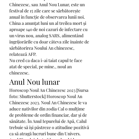
Chinezesc, sau Anul Nou Lunar, este un 
festival de 15 zile care se sărbătorește 
anual în funcție de observarea lunii noi. 
China a anunţat luni un al treilea mort şi 
aproape 140 de noi cazuri de infectare cu 
un virus nou, analog SARS, alimentând 
îngrijorările cu doar câteva zile înainte de 
sărbătorirea Noului An chinezesc, 
relatează AFP. 
Nu cred ca daca i-ai taiat capul te face 
atat de special, pe mine., noul an 
chinezesc.
Anul Nou lunar
Horoscop Noul An Chinezesc 2023 [Sursa 
foto: Shutterstock] Horoscop Noul An 
Chinezesc 2023. Noul An Chinezesc le va 
aduce nativilor din zodia Cal o mulțime 
de probleme de ordin financiar, dar și de 
sănătate. În Anul Iepurelui de Apă, Calul 
trebuie să își păstreze o atitudine pozitivă 
ca să atragă lucruri bune din Univers. 