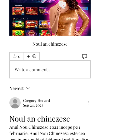
Noul an chinezesc
1
0
Write a comment...
Newest
Gregory Henard
Sep 24, 2023
Noul an chinezesc
Anul Nou Chinezesc 2022 începe pe 1 
februarie. Anul Nou Chinezesc este cea 
mai importantă sărbătoare tradițională a 