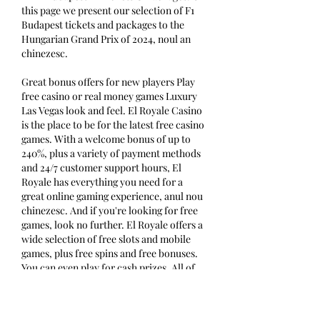
this page we present our selection of F1 
Budapest tickets and packages to the 
Hungarian Grand Prix of 2024, noul an 
chinezesc.
Great bonus offers for new players Play 
free casino or real money games Luxury 
Las Vegas look and feel. El Royale Casino 
is the place to be for the latest free casino 
games. With a welcome bonus of up to 
240%, plus a variety of payment methods 
and 24/7 customer support hours, El 
Royale has everything you need for a 
great online gaming experience, anul nou 
chinezesc. And if you're looking for free 
games, look no further. El Royale offers a 
wide selection of free slots and mobile 
games, plus free spins and free bonuses. 
You can even play for cash prizes. All of 
the games are powered by leading 
software providers, so you can expect a 
great game variety with top-notch 