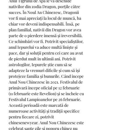
Anul Tigrului de Apă le va deschide 
nativilor din zodia Dragon, porțile către 
succes. În Noul An Chinezesc, Dragonii 
vor fi mai apreciați la locul de muncă, ba 
chiar vor deveni indispensabili. Însă, pe 
plan familial, nativii din Dragon vor avea 
parte de o pierdere imensă și ireversibilă. 
Ce schimbări vor fi. Potrivit specialiștilor, 
anul Iepurelui va aduce multă liniște și 
pace, dar și soluții pentru cei care au avut 
de pierdut mult în ultimii ani. Potrivit 
astrologilor, Iepurele știe cum să se 
adapteze la vremuri dificile și cum să își 
protejeze familia și bunurile. Când începe 
Anul Nou Chinezesc în 2021. Festivalul de 
primăvară începe oficial pe 12 februarie 
(11 februarie este Revelion) şi se încheie cu 
Festivalul Lampioanelor pe 26 februarie. 
Această perioadă este marcată de 
numeroase activităţi şi tradiţii specifice 
pentru fiecare zi, potrivit 
chinesenewyear. Anul Nou Chinezesc este 
celebrat șapte zile și poporu chinez nu 