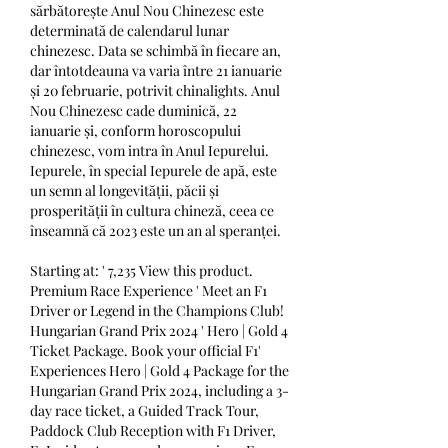
sărbătorește Anul Nou Chinezesc este 
determinată de calendarul lunar 
chinezesc. Data se schimbă în fiecare an, 
dar întotdeauna va varia între 21 ianuarie 
și 20 februarie, potrivit chinalights. Anul 
Nou Chinezesc cade duminică, 22 
ianuarie și, conform horoscopului 
chinezesc, vom intra în Anul Iepurelui. 
Iepurele, în special Iepurele de apă, este 
un semn al longevității, păcii și 
prosperității în cultura chineză, ceea ce 
înseamnă că 2023 este un an al speranței. 
Starting at: ' 7,235 View this product. 
Premium Race Experience ' Meet an F1 
Driver or Legend in the Champions Club! 
Hungarian Grand Prix 2024 ' Hero | Gold 4 
Ticket Package. Book your official F1' 
Experiences Hero | Gold 4 Package for the 
Hungarian Grand Prix 2024, including a 3-
day race ticket, a Guided Track Tour, 
Paddock Club Reception with F1 Driver, 