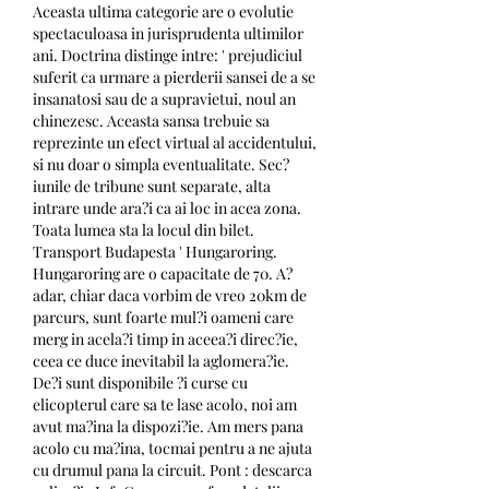
Aceasta ultima categorie are o evolutie 
spectaculoasa in jurisprudenta ultimilor 
ani. Doctrina distinge intre: ' prejudiciul 
suferit ca urmare a pierderii sansei de a se 
insanatosi sau de a supravietui, noul an 
chinezesc. Aceasta sansa trebuie sa 
reprezinte un efect virtual al accidentului, 
si nu doar o simpla eventualitate. Sec?
iunile de tribune sunt separate, alta 
intrare unde ara?i ca ai loc in acea zona. 
Toata lumea sta la locul din bilet. 
Transport Budapesta ' Hungaroring. 
Hungaroring are o capacitate de 70. A?
adar, chiar daca vorbim de vreo 20km de 
parcurs, sunt foarte mul?i oameni care 
merg in acela?i timp in aceea?i direc?ie, 
ceea ce duce inevitabil la aglomera?ie. 
De?i sunt disponibile ?i curse cu 
elicopterul care sa te lase acolo, noi am 
avut ma?ina la dispozi?ie. Am mers pana 
acolo cu ma?ina, tocmai pentru a ne ajuta 
cu drumul pana la circuit. Pont : descarca 