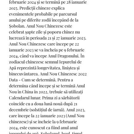
februarie 2024 și se termină pe 28 ianuarie 
2025. Predicții chineze explica 
evenimentele probabile pe parcursul 
anului pe diferite zodii începând de la 
Şobolan. Anul Nou Chinezesc este 
celebrat șapte zile și poporu chinez nu 
lucrează în perioada 21 și 27 ianuarie 2023. 
Anul Nou Chinezesc care începe pe 22 
ianuarie 2023 se va încheia pe 9 februarie 
2024, când va începe Anul Dragonului. În 
zodiacul chinezesc semnul Iepurelui de 
Apă reprezintă longevitatea, liniștea și 
binecuvântarea. Anul Nou Chinezesc 2022 
Data - Cum se determină. Pentru a 
determina când începe și se termină Anul 
Nou în China în 2022, trebuie să utilizați 
Calendarul lunar. Prima zi a sărbătorii 
coincide cu a doua lună nouă după 21 
decembrie (solstițiul de iarnă). Anul 2023, 
care începe la 22 ianuarie 2023 (Anul Nou 
chinezesc) și se încheie la 9 februarie 
2024, este cunoscut ca fiind anul anul 
iepurelui de apă. Șobolanul, boul, tigrul, 