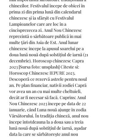
chinezilor. Festivalul începe de obicei în 
prima zi din prima lună din calendarul 
chinezesc și ia sfârșit cu Festivalul 
Lampioanelor care are loc în a 
cincisprezecea zi. Anul Nou Chinezesc 
reprezintă o sărbătoare publică în mai 
multe țări din Asia de Est. Anul lunar 
chinezesc începe la apusul soarelui pe a 
doua lună nouă după solstițiul de iarnă (21 
decembrie). Horoscop chinezesc Capra 
2023 [Sursa foto: unsplash] Citeste si: 
Horoscop Chinezesc IEPURE 2023. 
Descoperă ce rezervă astrele pentru noul 
an. Pe plan financiar, nativii zodiei Capră 
vor avea un an cu mai multe cheltuieli, 
decât ar fi necesar să facă. Cuprins: Anul 
Nou Chinezesc 2023 începe pe data de 22 
ianuarie, când Luna nouă ajunge în zodia 
Vărsătorului. În tradiția chineză, anul nou 
începe întotdeauna la a doua sau a treia 
lună nouă după solstițiul de iarnă, așadar 
data la care se sărbătorește anul nou 