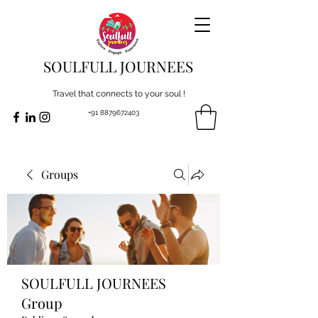
SOULFULL JOURNEES
Travel that connects to your soul !
+91 8879672403
Groups
SOULFULL JOURNEES
Group