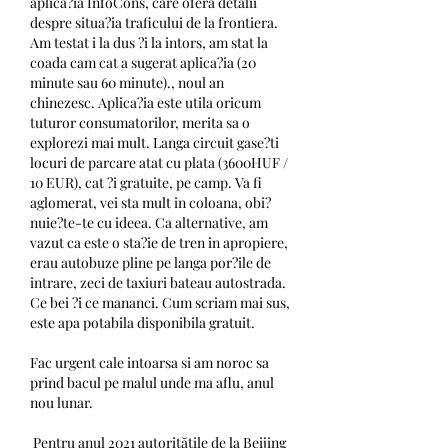
aplica?ia InfoCons, care ofera detalii 
despre situa?ia traficului de la frontiera. 
Am testat i la dus ?i la intors, am stat la 
coada cam cat a sugerat aplica?ia (20 
minute sau 60 minute)., noul an 
chinezesc. Aplica?ia este utila oricum 
tuturor consumatorilor, merita sa o 
explorezi mai mult. Langa circuit gase?ti 
locuri de parcare atat cu plata (3600HUF / 
10 EUR), cat ?i gratuite, pe camp. Va fi 
aglomerat, vei sta mult in coloana, obi?
nuie?te-te cu ideea. Ca alternative, am 
vazut ca este o sta?ie de tren in apropiere, 
erau autobuze pline pe langa por?ile de 
intrare, zeci de taxiuri bateau autostrada. 
Ce bei ?i ce mananci. Cum scriam mai sus, 
este apa potabila disponibila gratuit.
Fac urgent cale intoarsa si am noroc sa 
prind bacul pe malul unde ma aflu, anul 
nou lunar.
 Pentru anul 2021 autorităţile de la Beijing 