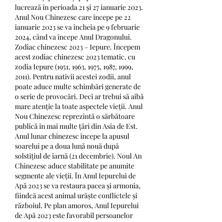
lucrează în perioada 21 și 27 ianuarie 2023. 
Anul Nou Chinezesc care începe pe 22 
ianuarie 2023 se va încheia pe 9 februarie 
2024, când va începe Anul Dragonului. 
Zodiac chinezesc 2023 – Iepure. Începem 
acest zodiac chinezesc 2023 tematic, cu 
zodia Iepure (1951, 1963, 1975, 1987, 1999, 
2011). Pentru nativii acestei zodii, anul 
poate aduce multe schimbări generate de 
o serie de provocări. Deci ar trebui să aibă 
mare atenție la toate aspectele vieții. Anul 
Nou Chinezesc reprezintă o sărbătoare 
publică în mai multe țări din Asia de Est. 
Anul lunar chinezesc începe la apusul 
soarelui pe a doua lună nouă după 
solstițiul de iarnă (21 decembrie). Noul An 
Chinezesc aduce stabilitate pe anumite 
segmente ale vieții. În Anul Iepurelui de 
Apă 2023 se va restaura pacea și armonia, 
fiindcă acest animal urăște conflictele și 
războiul. Pe plan amoros, Anul Iepurelui 
de Apă 2023 este favorabil persoanelor 