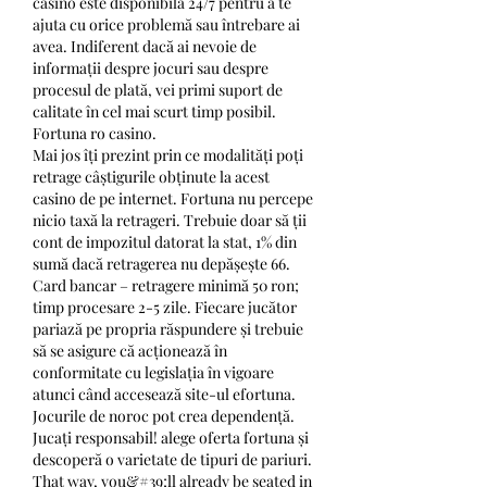
casino este disponibilă 24/7 pentru a te 
ajuta cu orice problemă sau întrebare ai 
avea. Indiferent dacă ai nevoie de 
informații despre jocuri sau despre 
procesul de plată, vei primi suport de 
calitate în cel mai scurt timp posibil.
Fortuna ro casino.
Mai jos îți prezint prin ce modalități poți 
retrage câștigurile obținute la acest 
casino de pe internet. Fortuna nu percepe 
nicio taxă la retrageri. Trebuie doar să ții 
cont de impozitul datorat la stat, 1% din 
sumă dacă retragerea nu depășește 66. 
Card bancar – retragere minimă 50 ron; 
timp procesare 2-5 zile. Fiecare jucător 
pariază pe propria răspundere și trebuie 
să se asigure că acționează în 
conformitate cu legislația în vigoare 
atunci când accesează site-ul efortuna. 
Jocurile de noroc pot crea dependență. 
Jucați responsabil! alege oferta fortuna și 
descoperă o varietate de tipuri de pariuri. 
That way, you&#39;ll already be seated in 