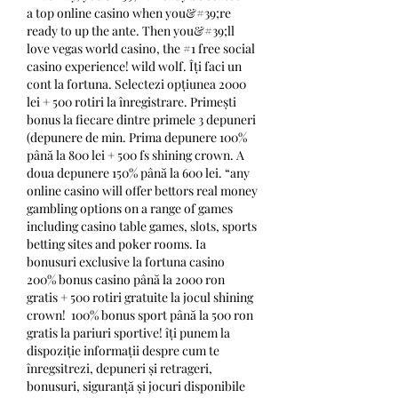
a top online casino when you&#39;re 
ready to up the ante. Then you&#39;ll 
love vegas world casino, the #1 free social 
casino experience! wild wolf. Îți faci un 
cont la fortuna. Selectezi opțiunea 2000 
lei + 500 rotiri la înregistrare. Primești 
bonus la fiecare dintre primele 3 depuneri 
(depunere de min. Prima depunere 100% 
până la 800 lei + 500 fs shining crown. A 
doua depunere 150% până la 600 lei. “any 
online casino will offer bettors real money 
gambling options on a range of games 
including casino table games, slots, sports 
betting sites and poker rooms. Ia 
bonusuri exclusive la fortuna casino  
200% bonus casino până la 2000 ron 
gratis + 500 rotiri gratuite la jocul shining 
crown!  100% bonus sport până la 500 ron 
gratis la pariuri sportive! îți punem la 
dispoziție informații despre cum te 
înregsitrezi, depuneri și retrageri, 
bonusuri, siguranță și jocuri disponibile 