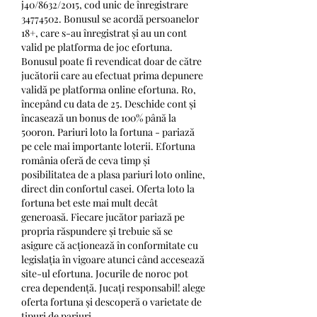
j40/8632/2015, cod unic de înregistrare 
34774502. Bonusul se acordă persoanelor 
18+, care s-au înregistrat și au un cont 
valid pe platforma de joc efortuna. 
Bonusul poate fi revendicat doar de către 
jucătorii care au efectuat prima depunere 
validă pe platforma online efortuna. Ro, 
începând cu data de 25. Deschide cont și 
încasează un bonus de 100% până la 
500ron. Pariuri loto la fortuna - pariază 
pe cele mai importante loterii. Efortuna 
românia oferă de ceva timp și 
posibilitatea de a plasa pariuri loto online, 
direct din confortul casei. Oferta loto la 
fortuna bet este mai mult decât 
generoasă. Fiecare jucător pariază pe 
propria răspundere și trebuie să se 
asigure că acționează în conformitate cu 
legislația în vigoare atunci când accesează 
site-ul efortuna. Jocurile de noroc pot 
crea dependență. Jucați responsabil! alege 
oferta fortuna și descoperă o varietate de 
tipuri de pariuri. 