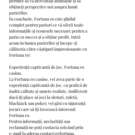
permite să vă dezvoltați abilitățile și să 
obțineți perspective noi asupra lumii 
parierilor.
În concluzie, Fortuna ro este ghidul 
complet pentru pariori ce vă oferă toate 
informațiile și resursele necesare pentru a 
paria cu succes și a obține profit. Intră 
acum în lumea parierilor și începe-ți 
călătoria către câștiguri impresionante cu 
Fortuna ro!
Experiență captivantă de joc. Fortuna ro 
casino.
La Fortuna ro casino, vei avea parte de o 
experiență captivantă de joc, cu grafică de 
înaltă calitate și sunete realiste. Indiferent 
dacă îți place să joci la sloturi, ruletă, 
blackjack sau poker, vei găsi cu siguranță 
jocuri care să îți trezească interesul.
Fortuna ro.
Pentru informații, neclarități sau 
reclamații ne poți contacta oricând prin 
e-mail la adresa contact@efortuna. 