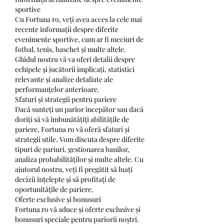
sportive
Cu Fortuna ro, veți avea acces la cele mai 
recente informații despre diferite 
evenimente sportive, cum ar fi meciuri de 
fotbal, tenis, baschet și multe altele. 
Ghidul nostru vă va oferi detalii despre 
echipele și jucătorii implicați, statistici 
relevante și analize detaliate ale 
performanțelor anterioare.
Sfaturi și strategii pentru pariere
Dacă sunteți un parior începător sau dacă 
doriți să vă îmbunătățiți abilitățile de 
pariere, Fortuna ro vă oferă sfaturi și 
strategii utile. Vom discuta despre diferite 
tipuri de pariuri, gestionarea banilor, 
analiza probabilităților și multe altele. Cu 
ajutorul nostru, veți fi pregătit să luați 
decizii înțelepte și să profitați de 
oportunitățile de pariere.
Oferte exclusive și bonusuri
Fortuna ro vă aduce și oferte exclusive și 
bonusuri speciale pentru pariorii noștri. 