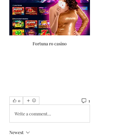
Fortuna ro casino
1
0
Write a comment...
Newest