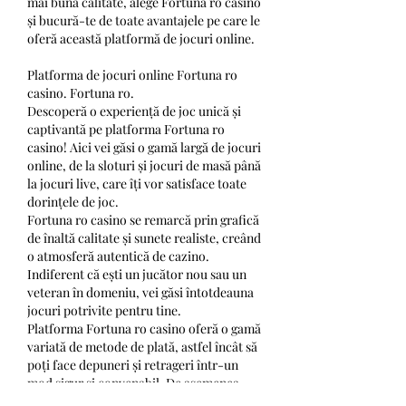
mai bună calitate, alege Fortuna ro casino 
și bucură-te de toate avantajele pe care le 
oferă această platformă de jocuri online.
Platforma de jocuri online Fortuna ro 
casino. Fortuna ro.
Descoperă o experiență de joc unică și 
captivantă pe platforma Fortuna ro 
casino! Aici vei găsi o gamă largă de jocuri 
online, de la sloturi și jocuri de masă până 
la jocuri live, care îți vor satisface toate 
dorințele de joc.
Fortuna ro casino se remarcă prin grafică 
de înaltă calitate și sunete realiste, creând 
o atmosferă autentică de cazino. 
Indiferent că ești un jucător nou sau un 
veteran în domeniu, vei găsi întotdeauna 
jocuri potrivite pentru tine.
Platforma Fortuna ro casino oferă o gamă 
variată de metode de plată, astfel încât să 
poți face depuneri și retrageri într-un 
mod sigur și convenabil. De asemenea, 
beneficiezi de servicii de asistență clienți 