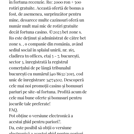
în fortuna recenzie. Ro: 2000 ron + 500 
rotiri gratuite. Această ofertă de bonus a 
fost, de asemenea, surprinzător pentru 
mine, deoarece multe cazinouri oferă un 
număr mult mai mic de rotiri gratuite 
decât fortuna casino. ©2023 bet zone s. 
Ro este deținut și administrat de către bet 
zone s. , o companie din românia, având 
sediul social în splaiul unirii, nr. 165, 
cladirea tn offices, etaj 5 - 7, bucurești, 
sector 3, înregistrată la registrul 
comerţului de pe lângă tribunalul 
bucurești cu numărul j40/8632/2015, cod 
unic de înregistrare 34774502. Descoperă 
cele mai noi promoții casino și bonusuri 
pariuri pe site-ul fortuna. Profită acum de 
cele mai bune oferte și bonusuri pentru 
jocurile tale preferate! 
FAQ.
Pot obține o versiune electronică a 
acestui ghid pentru pariori?.
Da, este posibil să obții o versiune 
electronică a acestui ghid pentru pariori. 