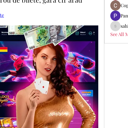
Cop
te
Pan
sah
sahil.sa
See All 