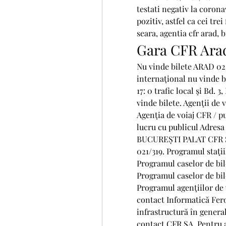
testati negativ la coronav
pozitiv, astfel ca cei tre
seara, agentia cfr arad, b
Gara CFR Ara
Nu vinde bilete ARAD 0257
internaţional nu vinde 
17: 0 trafic local şi Bd.
vinde bilete. Agenţii de 
Agenţia de voiaj CFR / p
lucru cu publicul Adresa 
BUCUREȘTI PALAT CFR Se 
021/319. Programul staţiil
Programul caselor de bile
Programul caselor de bil
Programul agenţiilor de 
contact Informatică Ferov
infrastructură în general
contact CFR SA. Pentru a