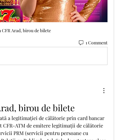
 CFR Arad, birou de bilete
1 Comment
ad, birou de bilete
ată a legitimației de călătorie prin card bancar 
at CFR-ATM de emitere legitimații de călătorie 
rvicii PRM (servicii pentru persoane cu 