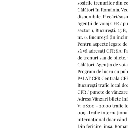
sosirile trenurilor din c
Călători în România. Vedeț
disponibile. Plecări/sosir
Agenţii de voiaj CFR / pu
sector 1, Bucureşti. 25 B,
nr. 6, Bucureşti (în inci
Pentru aspecte legate de 
să vă adresați CFR SA: P
de trenuri sau de bilete,
Călători. Agenţia de voia
Program de lucru cu publ
PALAT CFR Centrala CFR: 0
Bucureşti trafic local do
CFR / puncte de vânzare 
Adresa Vânzari bilete Inf
V: 08:00 - 20:00 trafic l
009 -trafic internaţional 
internaţional doar când 
Din fericire, insa, Romani