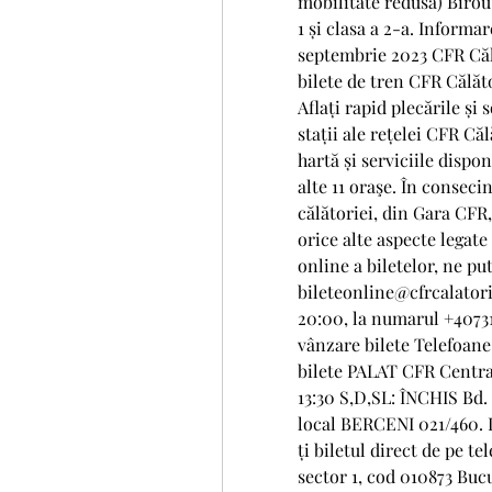
mobilitate redusă) Birou R
1 și clasa a 2-a. Informar
septembrie 2023 CFR Călă
bilete de tren CFR Călăto
Aflați rapid plecările și
stații ale rețelei CFR Căl
hartă și serviciile dispon
alte 11 oraşe. În consecin
călătoriei, din Gara CFR,
orice alte aspecte legate
online a biletelor, ne pu
bileteonline@cfrcalatori. 
20:00, la numarul +40731
vânzare bilete Telefoane
bilete PALAT CFR Centrala
13:30 S,D,SL: ÎNCHIS Bd. 3
local BERCENI 021/460. I
ți biletul direct de pe te
sector 1, cod 010873 Bucu