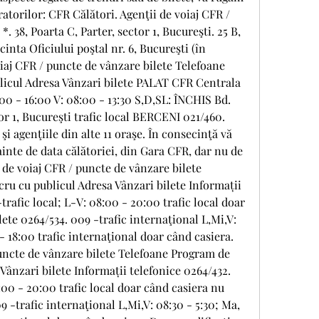
ratorilor: CFR Călători. Agenţii de voiaj CFR / 
. 38, Poarta C, Parter, sector 1, Bucureşti. 25 B, 
cinta Oficiului poştal nr. 6, Bucureşti (în 
iaj CFR / puncte de vânzare bilete Telefoane 
icul Adresa Vânzari bilete PALAT CFR Centrala 
:00 - 16:00 V: 08:00 - 13:30 S,D,SL: ÎNCHIS Bd. 
tor 1, Bucureşti trafic local BERCENI 021/460. 
i agenţiile din alte 11 oraşe. În consecinţă vă 
ainte de data călătoriei, din Gara CFR, dar nu de 
a de voiaj CFR / puncte de vânzare bilete 
ru cu publicul Adresa Vânzari bilete Informații 
trafic local; L-V: 08:00 - 20:00 trafic local doar 
ete 0264/534. 009 -trafic internaţional L,Mi,V: 
 - 18:00 trafic internaţional doar când casiera. 
uncte de vânzare bilete Telefoane Program de 
Vânzari bilete Informații telefonice 0264/432. 
:00 - 20:00 trafic local doar când casiera nu 
9 -trafic internaţional L,Mi,V: 08:30 - 5:30; Ma, 