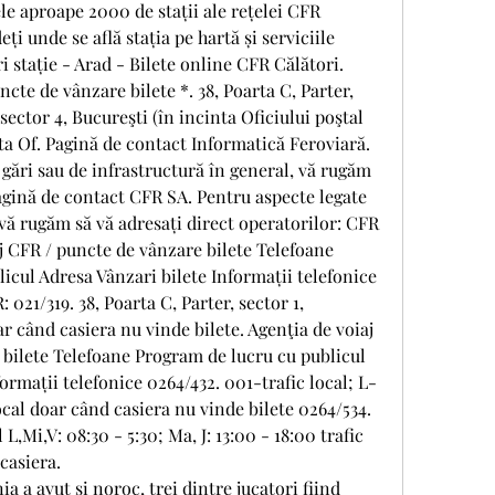
ele aproape 2000 de stații ale rețelei CFR 
i unde se află stația pe hartă și serviciile 
i stație - Arad - Bilete online CFR Călători. 
ncte de vânzare bilete *. 38, Poarta C, Parter, 
 sector 4, Bucureşti (în incinta Oficiului poştal 
nta Of. Pagină de contact Informatică Feroviară. 
gări sau de infrastructură în general, vă rugăm 
agină de contact CFR SA. Pentru aspecte legate 
 vă rugăm să vă adresați direct operatorilor: CFR 
j CFR / puncte de vânzare bilete Telefoane 
icul Adresa Vânzari bilete Informații telefonice 
21/319. 38, Poarta C, Parter, sector 1, 
ar când casiera nu vinde bilete. Agenţia de voiaj 
bilete Telefoane Program de lucru cu publicul 
ormații telefonice 0264/432. 001-trafic local; L-
ocal doar când casiera nu vinde bilete 0264/534. 
L,Mi,V: 08:30 - 5:30; Ma, J: 13:00 - 18:00 trafic 
casiera. 
a a avut si noroc, trei dintre jucatori fiind 