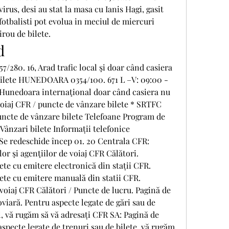
irus, desi au stat la masa cu Ianis Hagi, gasit 
i fotbalisti pot evolua in meciul de miercuri 
irou de bilete.
d
/280. 16, Arad trafic local şi doar când casiera 
bilete HUNEDOARA 0354/100. 671 L –V: 09:00 - 
 3, Hunedoara internaţional doar când casiera nu 
voiaj CFR / puncte de vânzare bilete * SRTFC 
uncte de vânzare bilete Telefoane Program de 
Vânzari bilete Informații telefonice 
redeschide încep 01. 20 Centrala CFR: 
or şi agenţiilor de voiaj CFR Călători. 
te cu emitere electronică din stații CFR. 
ete cu emitere manuală din statii CFR. 
voiaj CFR Călători / Puncte de lucru. Pagină de 
iară. Pentru aspecte legate de gări sau de 
, vă rugăm să vă adresați CFR SA: Pagină de 
specte legate de trenuri sau de bilete, vă rugăm 