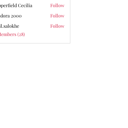
perfield Cecilia
Follow
dora 2000
Follow
il.salokhe
Follow
lokhe
Members (28)