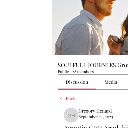
SOULFULL JOURNEES Gro
Public
·
28 members
Discussion
Media
Back
Gregory Henard
September 24, 2023
Gregory Henard
Agentia CFR Arad, bir