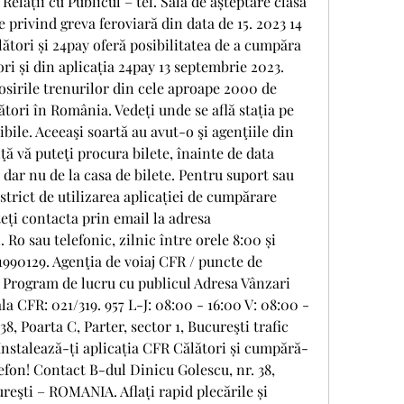
elații cu Publicul – tel. Sala de așteptare clasa 
e privind greva feroviară din data de 15. 2023 14 
tori și 24pay oferă posibilitatea de a cumpăra 
ri și din aplicația 24pay 13 septembrie 2023. 
 sosirile trenurilor din cele aproape 2000 de 
ători în România. Vedeți unde se află stația pe 
ibile. Aceeaşi soartă au avut-o şi agenţiile din 
ţă vă puteţi procura bilete, înainte de data 
 dar nu de la casa de bilete. Pentru suport sau 
 strict de utilizarea aplicației de cumpărare 
teți contacta prin email la adresa 
Ro sau telefonic, zilnic între orele 8:00 și 
990129. Agenţia de voiaj CFR / puncte de 
 Program de lucru cu publicul Adresa Vânzari 
 CFR: 021/319. 957 L-J: 08:00 - 16:00 V: 08:00 - 
8, Poarta C, Parter, sector 1, Bucureşti trafic 
nstalează-ți aplicația CFR Călători și cumpără-
lefon! Contact B-dul Dinicu Golescu, nr. 38, 
reşti – ROMANIA. Aflați rapid plecările și 