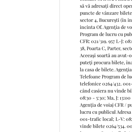
să vă adresați direct ope
puncte de vânzare bilete *
sector 4, Bucureşti (în in
incinta Of. Agenţia de vo
Program de lucru cu publ
CFR: 021/319. 957 L-J: 08
38, Poarta C, Parter, sec
Aceeaşi soartă au avut-o ş
puteţi procura bilete, în
la casa de bilete. Agenţi
Telefoane Program de luc
telefonice 0264/432. 001-
când casiera nu vinde bil
08:30 - 5:30; Ma, J: 13:00
Agenţia de voiaj CFR / p
lucru cu publicul Adresa 
001-trafic local; L-V: 08
vinde bilete 0264/534. 00