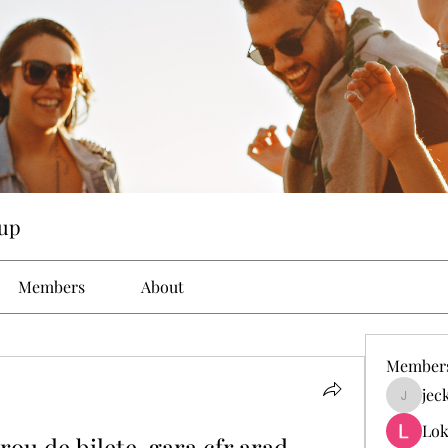
up
Members
About
Member
jec
jeckad
Lok
ou de bilete, gara cfr arad