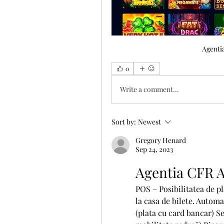
Agentia
0
Write a comment...
Sort by:
Newest
Gregory Henard
Sep 24, 2023
Agentia CFR Ar
POS – Posibilitatea de pl
la casa de bilete. Autom
(plata cu card bancar) Se