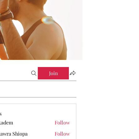
Join
s
kadem
Follow
em
awra Shiopa
Follow