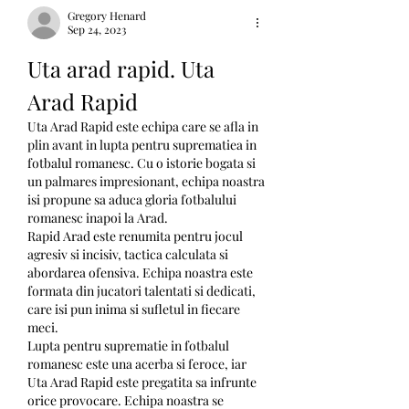
Gregory Henard
Sep 24, 2023
Uta arad rapid. Uta 
Arad Rapid
Uta Arad Rapid este echipa care se afla in 
plin avant in lupta pentru suprematiea in 
fotbalul romanesc. Cu o istorie bogata si 
un palmares impresionant, echipa noastra 
isi propune sa aduca gloria fotbalului 
romanesc inapoi la Arad.
Rapid Arad este renumita pentru jocul 
agresiv si incisiv, tactica calculata si 
abordarea ofensiva. Echipa noastra este 
formata din jucatori talentati si dedicati, 
care isi pun inima si sufletul in fiecare 
meci.
Lupta pentru suprematie in fotbalul 
romanesc este una acerba si feroce, iar 
Uta Arad Rapid este pregatita sa infrunte 
orice provocare. Echipa noastra se 