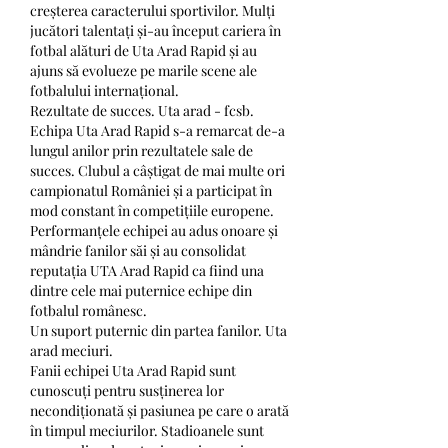
creșterea caracterului sportivilor. Mulți 
jucători talentați și-au început cariera în 
fotbal alături de Uta Arad Rapid și au 
ajuns să evolueze pe marile scene ale 
fotbalului internațional.
Rezultate de succes. Uta arad - fcsb.
Echipa Uta Arad Rapid s-a remarcat de-a 
lungul anilor prin rezultatele sale de 
succes. Clubul a câștigat de mai multe ori 
campionatul României și a participat în 
mod constant în competițiile europene. 
Performanțele echipei au adus onoare și 
mândrie fanilor săi și au consolidat 
reputația UTA Arad Rapid ca fiind una 
dintre cele mai puternice echipe din 
fotbalul românesc.
Un suport puternic din partea fanilor. Uta 
arad meciuri.
Fanii echipei Uta Arad Rapid sunt 
cunoscuți pentru susținerea lor 
necondiționată și pasiunea pe care o arată 
în timpul meciurilor. Stadioanele sunt 