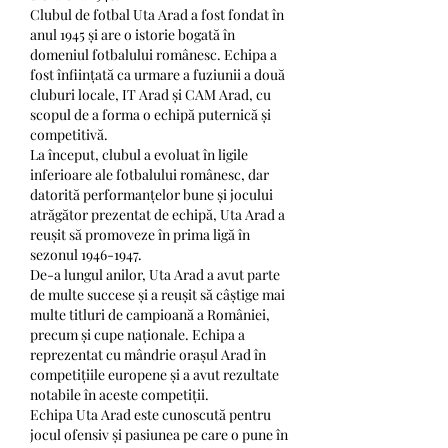
Clubul de fotbal Uta Arad a fost fondat în 
anul 1945 și are o istorie bogată în 
domeniul fotbalului românesc. Echipa a 
fost înființată ca urmare a fuziunii a două 
cluburi locale, IT Arad și CAM Arad, cu 
scopul de a forma o echipă puternică și 
competitivă.
La început, clubul a evoluat în ligile 
inferioare ale fotbalului românesc, dar 
datorită performanțelor bune și jocului 
atrăgător prezentat de echipă, Uta Arad a 
reușit să promoveze în prima ligă în 
sezonul 1946-1947.
De-a lungul anilor, Uta Arad a avut parte 
de multe succese și a reușit să câștige mai 
multe titluri de campioană a României, 
precum și cupe naționale. Echipa a 
reprezentat cu mândrie orașul Arad în 
competițiile europene și a avut rezultate 
notabile în aceste competiții.
Echipa Uta Arad este cunoscută pentru 
jocul ofensiv și pasiunea pe care o pune în 