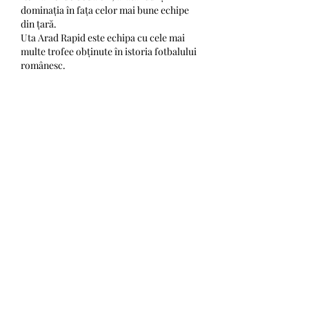
dominația în fața celor mai bune echipe 
din țară.
Uta Arad Rapid este echipa cu cele mai 
multe trofee obținute în istoria fotbalului 
românesc.
Performanțe. Uta arad fcsb.
În ultimii 10 ani, echipa noastră a avut o 
serie impresionantă de performanțe în 
competițiile de fotbal:
A reușit să se claseze în primele trei 
poziții în fiecare sezon, demonstrându-și 
constant nivelul ridicat de joc.
Deține recordul pentru cele mai multe 
puncte acumulate într-un sezon, stabilind 
un nou standard pentru fotbalul 
românesc.
Avem cel mai bun atac din ligă, cu cea mai 
mare medie de goluri marcate pe meci.
Echipa noastră a reușit să atingă faza 
optimilor de finală în competițiile 