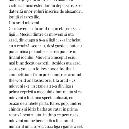
victoria bucureștenilor, în deplasare, 2-0, 
datorită unor goluri înscrise de alexandru 
ioniță și rareș ilie. 
Uta arad mioveni.
Cs mioveni - uta arad 1-1, în etapa a 8-a a 
ligii 1. Meciul dintre cs mioveni și uta 
arad, din etapa a 8-a a ligii 1, s-a încheiat 
cu o remiză, scor 1-1, deși gazdele puteau 
pune mâna pe toate cele trei puncte în 
finalul jocului. Mioveni a început eciul 
mai bine decât oaspeții. Besides uta arad 
scores you can follow 1000+ football 
competitions from 90+ countries around 
the world on flashscore. Uta arad - cs 
mioveni 1-2, în etapa a 23-a din liga 1 
prima repriză a meciului dinntre uta și cs 
mioveni a fost una spectaculoasă, cu 
ocazii de ambele părți. Rareș pop, andrei 
chindriș și idriz batha au ratat în prima 
repriză pentru uta, în timp ce pentru cs 
mioveni amine benchaib a fost omul 
numărul unu. 07/05/2022 liga i game week 