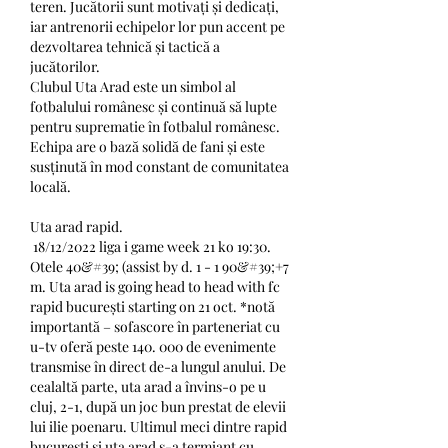
teren. Jucătorii sunt motivați și dedicați, 
iar antrenorii echipelor lor pun accent pe 
dezvoltarea tehnică și tactică a 
jucătorilor.
Clubul Uta Arad este un simbol al 
fotbalului românesc și continuă să lupte 
pentru suprematie în fotbalul românesc. 
Echipa are o bază solidă de fani și este 
susținută în mod constant de comunitatea 
locală.
Uta arad rapid.
 18/12/2022 liga i game week 21 ko 19:30. 
Otele 40&#39; (assist by d. 1 - 1 90&#39;+7 
m. Uta arad is going head to head with fc 
rapid bucurești starting on 21 oct. *notă 
importantă – sofascore în parteneriat cu 
u-tv oferă peste 140. 000 de evenimente 
transmise în direct de-a lungul anului. De 
cealaltă parte, uta arad a învins-o pe u 
cluj, 2-1, după un joc bun prestat de elevii 
lui ilie poenaru. Ultimul meci dintre rapid 
bucurești și uta arad s-a termiant cu 