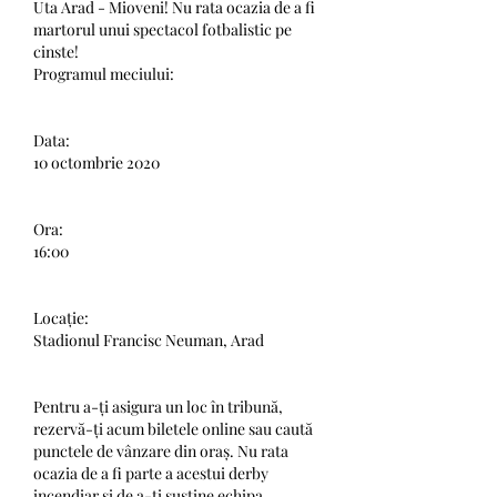
Uta Arad - Mioveni! Nu rata ocazia de a fi 
martorul unui spectacol fotbalistic pe 
cinste!
Programul meciului:
Data:
10 octombrie 2020
Ora:
16:00
Locație:
Stadionul Francisc Neuman, Arad
Pentru a-ți asigura un loc în tribună, 
rezervă-ți acum biletele online sau caută 
punctele de vânzare din oraș. Nu rata 
ocazia de a fi parte a acestui derby 
incendiar și de a-ți susține echipa 