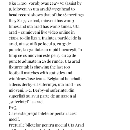
8 ko 14:00. Vorobjovas 27&#39; (assist by 
p. Mioveni vs uta arad&#39;s head to 
head record shows that of the 18 meetings 
they&#39;ve had, mioveni has won 3 
times and uta arad has won 8 times. Uta 
arad – cs mioveni live video online în 
etapa 30 din liga 1. Înaintea partidei de la 
arad, uta se află pe locul 9, cu 37 de 
puncte, la egalitate cu rapid bucurești, în 
timp ce cs mioveni este pe 13, cu 29 de 
puncte adunate în 29 de runde. Uta arad 
fixtures tab is showing the last 100 
football matches with statistics and 
win/draw/lose icons. Belgianul benchaib 
a decis derby-ul suferinței, uta arad – cs 
mioveni, 1-2. Derby-ul suferinței din 
superligă au avut parte de un gazon al 
„suferinței” la arad. 
FAQ.
Care este prețul biletelor pentru acest 
meci?.
Prețurile biletelor pentru meciul Uta Arad 