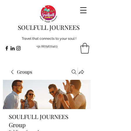
SOULFULL JOURNEES
Travel that connects to your soul !
+91 8879672403
Groups
SOULFULL JOURNEES
Group