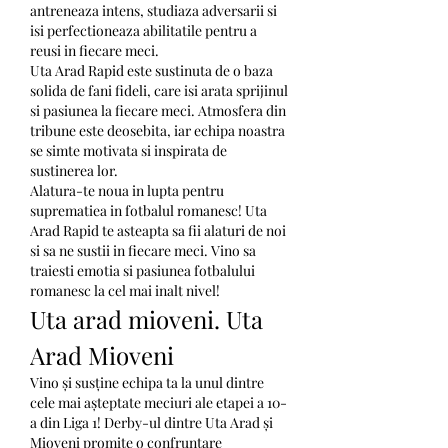
antreneaza intens, studiaza adversarii si 
isi perfectioneaza abilitatile pentru a 
reusi in fiecare meci.
Uta Arad Rapid este sustinuta de o baza 
solida de fani fideli, care isi arata sprijinul 
si pasiunea la fiecare meci. Atmosfera din 
tribune este deosebita, iar echipa noastra 
se simte motivata si inspirata de 
sustinerea lor.
Alatura-te noua in lupta pentru 
suprematiea in fotbalul romanesc! Uta 
Arad Rapid te asteapta sa fii alaturi de noi 
si sa ne sustii in fiecare meci. Vino sa 
traiesti emotia si pasiunea fotbalului 
romanesc la cel mai inalt nivel!
Uta arad mioveni. Uta 
Arad Mioveni
Vino și susține echipa ta la unul dintre 
cele mai așteptate meciuri ale etapei a 10-
a din Liga 1! Derby-ul dintre Uta Arad și 
Mioveni promite o confruntare 