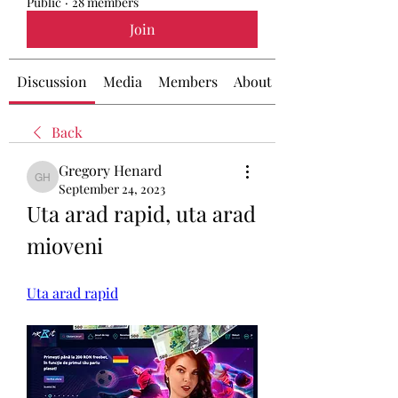
Public
·
28 members
Join
Discussion
Media
Members
About
Back
Gregory Henard
Gregory Henard
September 24, 2023
Uta arad rapid, uta arad 
mioveni
Uta arad rapid