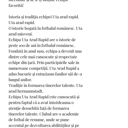
favorită!
Istoria și tradiția echipei Uta arad rapid. 
Uta arad rapid.
O istorie bogată în fotbalul românesc. Uta 
arad mioveni.
Echipa Uta Arad Rapid are o istorie de 
peste 100 de ani în fotbalul românesc. 
Fondată în anul 1919, echipa a devenit una 
dintre cele mai cunoscute și respectate 
echipe din țară. Prin participările sale în 
numeroase competiții, Uta Arad Rapid a 
adus bucurie și entuziasm fanilor săi de-a 
lungul anilor.
Tradiție în formarea tinerelor talente. Uta 
arad hermannstadt.
Echipa Uta Arad Rapid este cunoscută și 
pentru faptul că a avut întotdeauna o 
atenție deosebită față de formarea 
tinerelor talente. Clubul are o academie 
de fotbal de renume, unde se pune 
accentul pe dezvoltarea abilităților și pe 