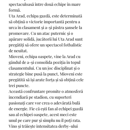
spectaculoasă între două echipe în mare 
formă.
Uta Arad, echipa gazdă, este determinată 
să obțină o victorie importantă pentru a 
urca în clasament și a-și păstra șansele la 
promovare. Cu un atac puternic și o 
apărare solidă, jucătorii lui Uta Arad sunt 
pregătiți să ofere un spectacol fotbalistic 
de neuitat.
Mioveni, echipa oaspete, vine la Arad cu 
gândul de a-și consolida poziția în topul 
clasamentului. Cu un joc disciplinat și o 
strategie bine pusă la punct, Mioveni este 
pregătită să își arate forța și să obțină cele 
trei puncte.
Această confruntare promite o atmosferă 
incendiară pe stadion, cu suporteri 
pasionați care vor crea o adevărată bulă 
de energie. Fie că ești fan al echipei gazdă 
sau al echipei oaspete, acest meci este 
unul pe care pur și simplu nu îl poți rata.
Vino și trăiește intensitatea derby-ului 