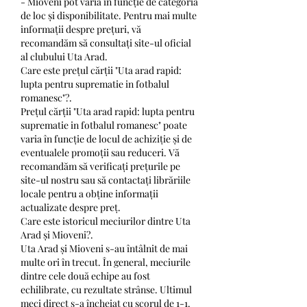
- Mioveni pot varia în funcție de categoria 
de loc și disponibilitate. Pentru mai multe 
informații despre prețuri, vă 
recomandăm să consultați site-ul oficial 
al clubului Uta Arad.
Care este prețul cărții "Uta arad rapid: 
lupta pentru suprematie in fotbalul 
romanesc"?.
Prețul cărții "Uta arad rapid: lupta pentru 
suprematie in fotbalul romanesc" poate 
varia în funcție de locul de achiziție și de 
eventualele promoții sau reduceri. Vă 
recomandăm să verificați prețurile pe 
site-ul nostru sau să contactați librăriile 
locale pentru a obține informații 
actualizate despre preț.
Care este istoricul meciurilor dintre Uta 
Arad și Mioveni?.
Uta Arad și Mioveni s-au întâlnit de mai 
multe ori în trecut. În general, meciurile 
dintre cele două echipe au fost 
echilibrate, cu rezultate strânse. Ultimul 
meci direct s-a încheiat cu scorul de 1-1.