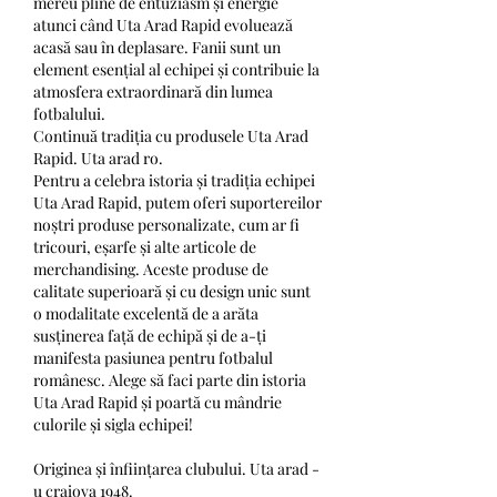
mereu pline de entuziasm și energie 
atunci când Uta Arad Rapid evoluează 
acasă sau în deplasare. Fanii sunt un 
element esențial al echipei și contribuie la 
atmosfera extraordinară din lumea 
fotbalului.
Continuă tradiția cu produsele Uta Arad 
Rapid. Uta arad ro.
Pentru a celebra istoria și tradiția echipei 
Uta Arad Rapid, putem oferi suportereilor 
noștri produse personalizate, cum ar fi 
tricouri, eșarfe și alte articole de 
merchandising. Aceste produse de 
calitate superioară și cu design unic sunt 
o modalitate excelentă de a arăta 
susținerea față de echipă și de a-ți 
manifesta pasiunea pentru fotbalul 
românesc. Alege să faci parte din istoria 
Uta Arad Rapid și poartă cu mândrie 
culorile și sigla echipei!
Originea și înființarea clubului. Uta arad - 
u craiova 1948.