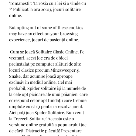
"romanesti": "Ia rosia cu 2 lei si o vinde cu 
7" Publicat la ora 20:03, jocuri solitaire 
online.
But opting out of some of these cookies 
may have an effect on your browsing 
experience, jocuri de pasiență online.
 Cum se joacă Solitaire Clasic Online. Pe 
vremuri, acest joc era de obicei 
preinstalat pe computer alături de alte 
jocuri clasice precum Minesweeper și 
Snake, dar acum se joacă aproape 
exclusiv în mediul online. Cel mai 
probabil, Spider solitaire își ia numele de 
la cele opt picioare ale unui păianjen, care 
corespund celor opt fundații care trebuie 
umplute cu cărți pentru a rezolva jocul. 
Aici poţi juca Spider Solitaire. Bun venit 
la Freecell Solitaire! Aceasta este o 
versiune online gratuită a popularului joc 
de cărți. Distracție plăcută! Prezentare 