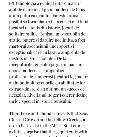
(P) Tehnologia a evoluat intr-o masura 
atat de mare incat jocul modern de tenis 
arata putin ca inainte, dar este totusi 
posibil sa formulam o lista cu cei mai buni 
jucatori de tenis din istorie, jocuri de 
solitaire online. Tenisul, un sport plin de 
gratie, putere si daruire neclintita, a fost 
martorul ascensiunii unor sportivi 
exceptionali care au lasat o amprenta de 
nesters in istoria jocului. De la 
inceputurile tenisului pe gazon pana in 
epoca moderna a competitiei 
profesionale, numerosi jucatori legendari 
au impodobit terenurile cu abilitatile lor 
extraordinare si au obtinut un succes de 
neegalat. Elvetianul Roger Federer detine 
un loc special in istoria tenisului.
Thor: Love and Thunder reveals that Zeus 
(Russell Crowe) and his fellow Greek gods 
do, in fact, exist in the MCU. So it comes 
as little surprise that the sequel ends with 