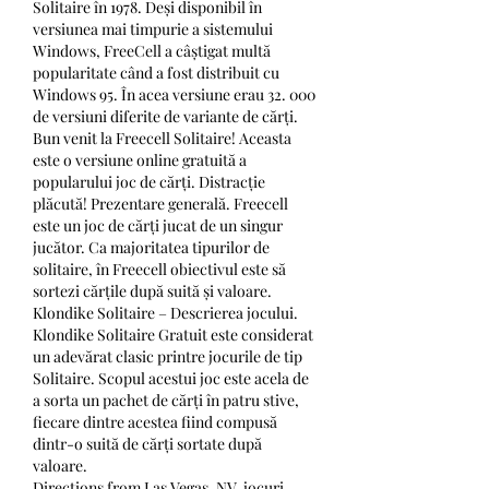
Solitaire în 1978. Deși disponibil în 
versiunea mai timpurie a sistemului 
Windows, FreeCell a câștigat multă 
popularitate când a fost distribuit cu 
Windows 95. În acea versiune erau 32. 000 
de versiuni diferite de variante de cărți. 
Bun venit la Freecell Solitaire! Aceasta 
este o versiune online gratuită a 
popularului joc de cărți. Distracție 
plăcută! Prezentare generală. Freecell 
este un joc de cărți jucat de un singur 
jucător. Ca majoritatea tipurilor de 
solitaire, în Freecell obiectivul este să 
sortezi cărțile după suită și valoare. 
Klondike Solitaire – Descrierea jocului. 
Klondike Solitaire Gratuit este considerat 
un adevărat clasic printre jocurile de tip 
Solitaire. Scopul acestui joc este acela de 
a sorta un pachet de cărți în patru stive, 
fiecare dintre acestea fiind compusă 
dintr-o suită de cărți sortate după 
valoare. 
Directions from Las Vegas, NV, jocuri 