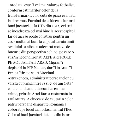
Totodata, este ?i cel mai valoros fotbalist, 
conform estimarilor celor de la 
transfermarkt, cu o cota de pia?a evaluata 
la circa 700. Pornind de la ideea celor mai 
buni jucatori de la UTA din 2022, cei trei 
se incadreaza cel mai bine la acest capitol. 
Iar de aici se poate construi pentru un 
2023 mult mai bun, la capatul caruia fanii 
Aradului sa aiba cu adevarat motive de 
bucurie din perspectiva echipei pe care o 
sus?in necondi?ionat. ALTE ARTICOLE 
PE ACTUALITATI ARAD. Migran?i 
depista?i la PTF Nadlac, dar ?i in Arad ?i 
Pecica ?tiri pe scurt Vaccinul 
AstraZeneca, administrat persoanelor cu 
varsta cuprinsa intre 18 si 55 de ani Ceta?
ean italian banuit de comiterea unei 
crime, prins in Arad Barca rasturnata in 
raul Mures. A cincea zi de cautari a celor 
patru persoane disparute Romania a 
coborat pe locul 44 in clasamentul FIFA. 
Cei mai buni jucatori de tenis din istorie 