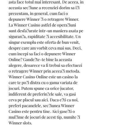
asta face totul mai interesant. De aceea, in 
aceasta sec?iune a recenziei dorim sa i?i 
prezentam, in general, cum faci o 
depunere Winner ?i o retragere Winner. 
La Winner Casino astfel de opera?iuni 
sunt desfa?urate intr-un maniera axata pe 
siguran?a, rapiditate ?i accesibilitate. Un 
singur exemplu este oferta de bun venit, 
despre care am vorbit ceva mai sus. Deci, 
cum incepi sa faci o depunere Winner 
Online? Gande?te-te bine la aceasta 
alegere, deoarece va fi trebui sa efectuezi 
o retragere Winner prin aceea?i metoda. 
Winner Casino Online este un casino la 
care te po?i distra cu o gama variata de 
jocuri. Putem spune ca orice jucator, 
indiferent de preferin?ele sale, va gasi 
ceva pe placul sau aici. Daca e?ti ca noi, 
preferi pacanelele, sec?iunea Winner 
Casino este pentru tine. Aici gase?ti o 
mul?ime de jocuri de acest tip, numite ?i 
Winner slots.