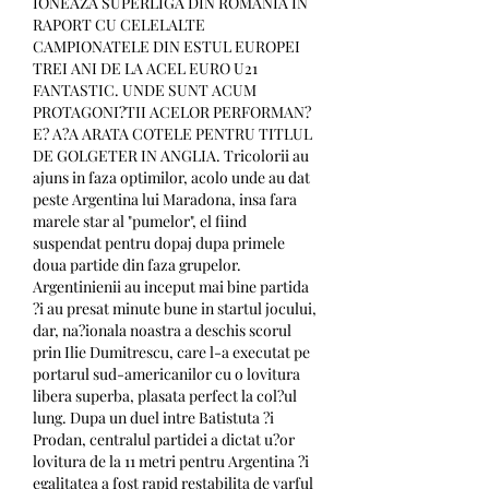
IONEAZA SUPERLIGA DIN ROMANIA IN 
RAPORT CU CELELALTE 
CAMPIONATELE DIN ESTUL EUROPEI 
TREI ANI DE LA ACEL EURO U21 
FANTASTIC. UNDE SUNT ACUM 
PROTAGONI?TII ACELOR PERFORMAN?
E? A?A ARATA COTELE PENTRU TITLUL 
DE GOLGETER IN ANGLIA. Tricolorii au 
ajuns in faza optimilor, acolo unde au dat 
peste Argentina lui Maradona, insa fara 
marele star al "pumelor", el fiind 
suspendat pentru dopaj dupa primele 
doua partide din faza grupelor. 
Argentinienii au inceput mai bine partida 
?i au presat minute bune in startul jocului, 
dar, na?ionala noastra a deschis scorul 
prin Ilie Dumitrescu, care l-a executat pe 
portarul sud-americanilor cu o lovitura 
libera superba, plasata perfect la col?ul 
lung. Dupa un duel intre Batistuta ?i 
Prodan, centralul partidei a dictat u?or 
lovitura de la 11 metri pentru Argentina ?i 
egalitatea a fost rapid restabilita de varful 