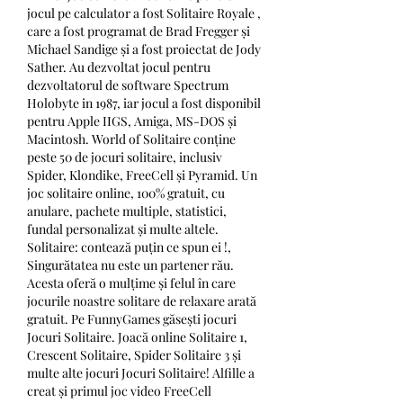
jocul pe calculator a fost Solitaire Royale , 
care a fost programat de Brad Fregger și 
Michael Sandige și a fost proiectat de Jody 
Sather. Au dezvoltat jocul pentru 
dezvoltatorul de software Spectrum 
Holobyte in 1987, iar jocul a fost disponibil 
pentru Apple IIGS, Amiga, MS-DOS și 
Macintosh. World of Solitaire conține 
peste 50 de jocuri solitaire, inclusiv 
Spider, Klondike, FreeCell și Pyramid. Un 
joc solitaire online, 100% gratuit, cu 
anulare, pachete multiple, statistici, 
fundal personalizat și multe altele. 
Solitaire: contează puțin ce spun ei !, 
Singurătatea nu este un partener rău. 
Acesta oferă o mulțime și felul în care 
jocurile noastre solitare de relaxare arată 
gratuit. Pe FunnyGames găsești jocuri 
Jocuri Solitaire. Joacă online Solitaire 1, 
Crescent Solitaire, Spider Solitaire 3 și 
multe alte jocuri Jocuri Solitaire! Alfille a 
creat și primul joc video FreeCell 