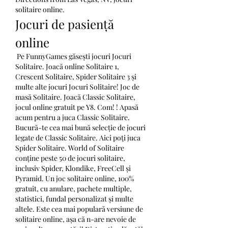
solitaire online.
Jocuri de pasiență 
online
 Pe FunnyGames găsești jocuri Jocuri 
Solitaire. Joacă online Solitaire 1, 
Crescent Solitaire, Spider Solitaire 3 și 
multe alte jocuri Jocuri Solitaire! Joc de 
masă Solitaire. Joacă Classic Solitaire, 
jocul online gratuit pe Y8. Com! ! Apasă 
acum pentru a juca Classic Solitaire. 
Bucură-te cea mai bună selecție de jocuri 
legate de Classic Solitaire. Aici poţi juca 
Spider Solitaire. World of Solitaire 
conține peste 50 de jocuri solitaire, 
inclusiv Spider, Klondike, FreeCell și 
Pyramid. Un joc solitaire online, 100% 
gratuit, cu anulare, pachete multiple, 
statistici, fundal personalizat și multe 
altele. Este cea mai populară versiune de 
solitaire online, așa că n-are nevoie de 