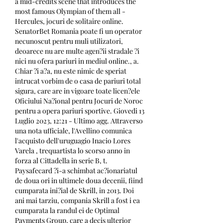
a mid-credits scene that introduces the 
most famous Olympian of them all - 
Hercules, jocuri de solitaire online. 
SenatorBet Romania poate fi un operator 
necunoscut pentru muli utilizatori, 
deoarece nu are multe agen?ii stradale ?i 
nici nu ofera pariuri in mediul online., a. 
Chiar ?i a?a, nu este nimic de speriat 
intrucat vorbim de o casa de pariuri total 
sigura, care are in vigoare toate licen?ele 
Oficiului Na?ional pentru Jocuri de Noroc 
pentru a opera pariuri sportive. Giovedi 13 
Luglio 2023, 12:21 - Ultimo agg. Attraverso 
una nota ufficiale, l'Avellino comunica 
l'acquisto dell'uruguagio Inacio Lores 
Varela , trequartista lo scorso anno in 
forza al Cittadella in serie B, t. 
Paysafecard ?i-a schimbat ac?ionariatul 
de doua ori in ultimele doua decenii, fiind 
cumparata ini?ial de Skrill, in 2013. Doi 
ani mai tarziu, compania Skrill a fost i ea 
cumparata la randul ei de Optimal 
Payments Group, care a decis ulterior 