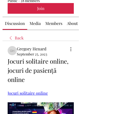
Public
·
28 members
Join
Discussion
Media
Members
About
Back
Gregory Henard
Gregory Henard
September 25, 2023
Jocuri solitaire online, 
jocuri de pasiență 
online
Jocuri solitaire online