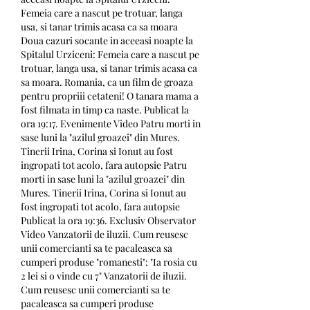
Femeia care a nascut pe trotuar, langa 
usa, si tanar trimis acasa ca sa moara 
Doua cazuri socante in aceeasi noapte la 
Spitalul Urziceni: Femeia care a nascut pe 
trotuar, langa usa, si tanar trimis acasa ca 
sa moara. Romania, ca un film de groaza 
pentru propriii cetateni! O tanara mama a 
fost filmata in timp ca naste. Publicat la 
ora 19:17. Evenimente Video Patru morti in 
sase luni la "azilul groazei" din Mures. 
Tinerii Irina, Corina si Ionut au fost 
ingropati tot acolo, fara autopsie Patru 
morti in sase luni la "azilul groazei" din 
Mures. Tinerii Irina, Corina si Ionut au 
fost ingropati tot acolo, fara autopsie 
Publicat la ora 19:36. Exclusiv Observator 
Video Vanzatorii de iluzii. Cum reusesc 
unii comercianti sa te pacaleasca sa 
cumperi produse "romanesti": "Ia rosia cu 
2 lei si o vinde cu 7" Vanzatorii de iluzii. 
Cum reusesc unii comercianti sa te 
pacaleasca sa cumperi produse 