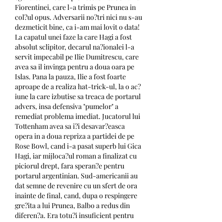
Fiorentinei, care l-a trimis pe Prunea in 
col?ul opus. Adversarii no?tri nici nu s-au 
dezmeticit bine, ca i-am mai lovit o data! 
La capatul unei faze la care Hagi a fost 
absolut sclipitor, decarul na?ionalei l-a 
servit impecabil pe Ilie Dumitrescu, care 
avea sa il invinga pentru a doua oara pe 
Islas. Pana la pauza, Ilie a fost foarte 
aproape de a realiza hat-trick-ul, la o ac?
iune la care izbutise sa treaca de portarul 
advers, insa defensiva "pumelor" a 
remediat problema imediat. Jucatorul lui 
Tottenham avea sa i?i desavar?easca 
opera in a doua repriza a partidei de pe 
Rose Bowl, cand i-a pasat superb lui Gica 
Hagi, iar mijloca?ul roman a finalizat cu 
piciorul drept, fara speran?e pentru 
portarul argentinian. Sud-americanii au 
dat semne de revenire cu un sfert de ora 
inainte de final, cand, dupa o respingere 
gre?ita a lui Prunea, Balbo a redus din 
diferen?a. Era totu?i insuficient pentru 