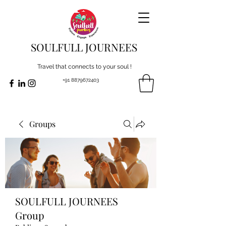
SOULFULL JOURNEES
Travel that connects to your soul !
+91 8879672403
Groups
SOULFULL JOURNEES
Group