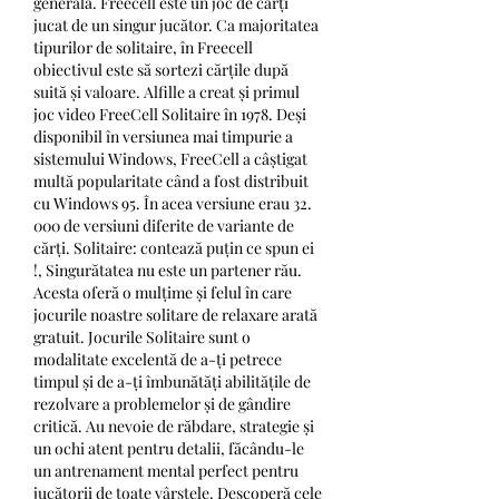
generală. Freecell este un joc de cărți 
jucat de un singur jucător. Ca majoritatea 
tipurilor de solitaire, în Freecell 
obiectivul este să sortezi cărțile după 
suită și valoare. Alfille a creat și primul 
joc video FreeCell Solitaire în 1978. Deși 
disponibil în versiunea mai timpurie a 
sistemului Windows, FreeCell a câștigat 
multă popularitate când a fost distribuit 
cu Windows 95. În acea versiune erau 32. 
000 de versiuni diferite de variante de 
cărți. Solitaire: contează puțin ce spun ei 
!, Singurătatea nu este un partener rău. 
Acesta oferă o mulțime și felul în care 
jocurile noastre solitare de relaxare arată 
gratuit. Jocurile Solitaire sunt o 
modalitate excelentă de a-ți petrece 
timpul și de a-ți îmbunătăți abilitățile de 
rezolvare a problemelor și de gândire 
critică. Au nevoie de răbdare, strategie și 
un ochi atent pentru detalii, făcându-le 
un antrenament mental perfect pentru 
jucătorii de toate vârstele. Descoperă cele 