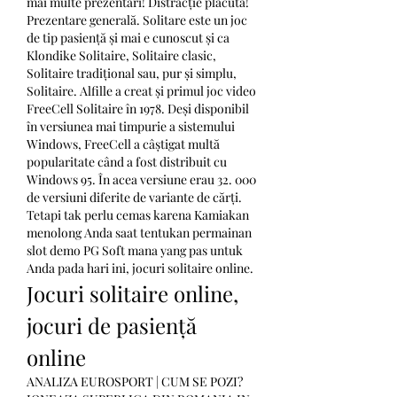
mai multe prezentări! Distracție plăcută! 
Prezentare generală. Solitare este un joc 
de tip pasiență și mai e cunoscut și ca 
Klondike Solitaire, Solitaire clasic, 
Solitaire tradițional sau, pur și simplu, 
Solitaire. Alfille a creat și primul joc video 
FreeCell Solitaire în 1978. Deși disponibil 
în versiunea mai timpurie a sistemului 
Windows, FreeCell a câștigat multă 
popularitate când a fost distribuit cu 
Windows 95. În acea versiune erau 32. 000 
de versiuni diferite de variante de cărți.  
Tetapi tak perlu cemas karena Kamiakan 
menolong Anda saat tentukan permainan 
slot demo PG Soft mana yang pas untuk 
Anda pada hari ini, jocuri solitaire online.
Jocuri solitaire online, 
jocuri de pasiență 
online
ANALIZA EUROSPORT | CUM SE POZI?