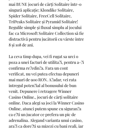
mai BUNE jocuri de cărți Solitaire într-o 
singură aplicație; Klondike Solitaire, 
Spider Solitaire, FreeCell Solitaire, 
TriPeaks Solitaire și Pyramid Solitaire! 
Regulile simple și fluxul simplu al jocului 
fac ca Microsoft Solitaire Collection să fie 
distractivă pentru jucătorii cu vârste între 
8 și 108 de ani. 
La ceva timp dupa, vei fi rugat sa urci o 
poza a unei facturi de utilita?i, pentru a-?i 
confirma re?edin?a. Fara un cont 
verificat, nu vei putea efectua depuneri 
mai mari de 900 RON. A?adar, vei rata 
intregul poten?ial al bonusului de bun 
venit. Depunere i retragere Winner 
Casino Online., jocuri de cărți solitaire 
online. Daca alegi sa joci la Winner Casino 
Online, atunci putem spune cu siguran?a 
ca e?ti un jucator ce prefera un pic de 
adrenalina. Alegand varianta unui casino, 
ara?i ca dore?ti sa mizezi cu bani reali, iar 