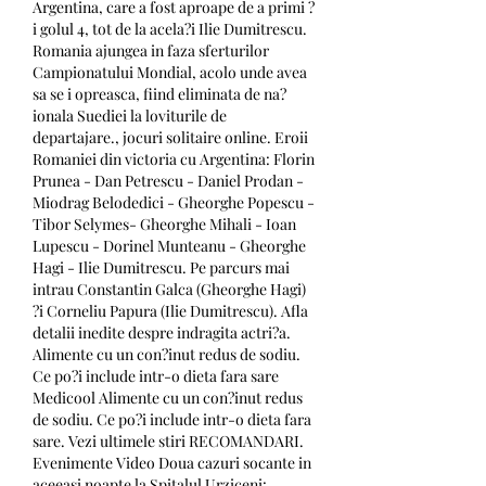
Argentina, care a fost aproape de a primi ?
i golul 4, tot de la acela?i Ilie Dumitrescu. 
Romania ajungea in faza sferturilor 
Campionatului Mondial, acolo unde avea 
sa se i opreasca, fiind eliminata de na?
ionala Suediei la loviturile de 
departajare., jocuri solitaire online. Eroii 
Romaniei din victoria cu Argentina: Florin 
Prunea - Dan Petrescu - Daniel Prodan - 
Miodrag Belodedici - Gheorghe Popescu - 
Tibor Selymes- Gheorghe Mihali - Ioan 
Lupescu - Dorinel Munteanu - Gheorghe 
Hagi - Ilie Dumitrescu. Pe parcurs mai 
intrau Constantin Galca (Gheorghe Hagi) 
?i Corneliu Papura (Ilie Dumitrescu). Afla 
detalii inedite despre indragita actri?a. 
Alimente cu un con?inut redus de sodiu. 
Ce po?i include intr-o dieta fara sare 
Medicool Alimente cu un con?inut redus 
de sodiu. Ce po?i include intr-o dieta fara 
sare. Vezi ultimele stiri RECOMANDARI. 
Evenimente Video Doua cazuri socante in 
aceeasi noapte la Spitalul Urziceni: 