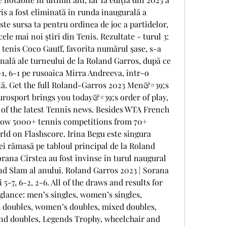
s a fost eliminată în runda inaugurală a 
ste sursa ta pentru ordinea de joc a partidelor, 
cele mai noi știri din Tenis. Rezultate - turul 3: 
tenis Coco Gauff, favorita numărul şase, s-a 
finală ale turneului de la Roland Garros, după ce 
6-1, 6-1 pe rusoaica Mirra Andreeva, într-o 
tă. Get the full Roland-Garros 2023 Men&#39;s 
urosport brings you today&#39;s order of play, 
l of the latest Tennis news. Besides WTA French 
low 5000+ tennis competitions from 70+ 
ld on Flashscore. Irina Begu este singura 
 rămasă pe tabloul principal de la Roland 
rana Cîrstea au fost învinse în turul naugural 
and Slam al anului. Roland Garros 2023 | Sorana 
5-7, 6-2, 2-6. All of the draws and results for 
glance: men’s singles, women’s singles, 
 doubles, women’s doubles, mixed doubles, 
 and doubles, Legends Trophy, wheelchair and 