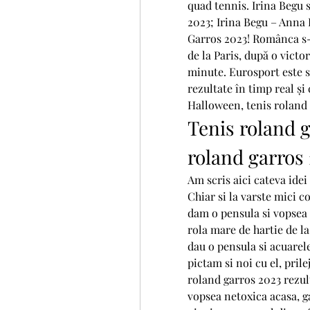
quad tennis. Irina Begu s
2023; Irina Begu – Anna 
Garros 2023! Românca s-a
de la Paris, după o victor
minute. Eurosport este su
rezultate în timp real și 
Halloween, tenis roland 
Tenis roland g
roland garros 
Am scris aici cateva idei
Chiar si la varste mici co
dam o pensula si vopsea 
rola mare de hartie de la 
dau o pensula si acuarele
pictam si noi cu el, prile
roland garros 2023 rezult
vopsea netoxica acasa, ga