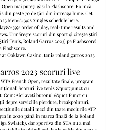
 Open mai puteți găsi la Flashscore. Ro încă 
s din peste 70 de țări din întreaga lume. Get 
023 Men&#39;s Singles schedule here. 
ay&#39;s order of play, real-time results and 
ews. Urmărește scoruri din sport și citește știri 
 Știri Tenis, Roland Garros 2023) pe Flashscore! 
e Flashscore. 
 at Oaklawn Casino, tenis roland garros 2023 
arros 2023 scoruri live
n WTA French Open, rezultate finale, program 
tițional! Scoruri live tenis &quot;punct cu 
. Com: Aici aveți butonul &quot;Punct cu 
i depre serviciile pierdute, breakpointuri, 
secțiunile detalii meci din toate meciurile ATP 
gea în 2020 până în marea finală de la Roland 
 Iga Swiatek), dar sportiva din SUA nu a mai 
 notabile în ultimii ani, iar la ediția din 2023 a 