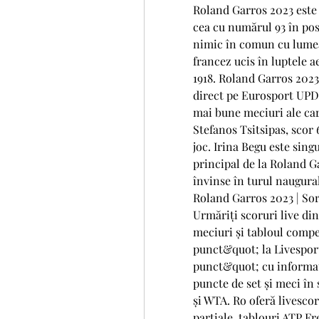
Roland Garros 2023 este 
cea cu numărul 93 în po
nimic în comun cu lumea 
francez ucis în luptele a
1918. Roland Garros 2023 
direct pe Eurosport UPDA
mai bune meciuri ale cari
Stefanos Tsitsipas, scor 6
joc. Irina Begu este sin
principal de la Roland G
învinse în turul naugural
Roland Garros 2023 | Sora
Urmăriți scoruri live di
meciuri și tabloul compe
punct&quot; la Livesport
punct&quot; cu informați
puncte de set și meci în 
și WTA. Ro oferă livescor
parțiale, tablouri ATP F