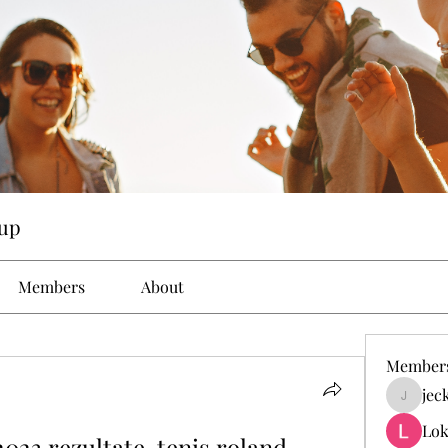
up
Members
About
Member
jec
jeckad
Lok
023 rezultate, tenis roland 