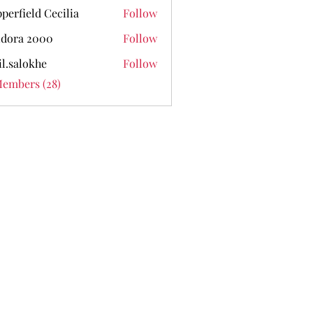
perfield Cecilia
Follow
dora 2000
Follow
il.salokhe
Follow
lokhe
Members (28)