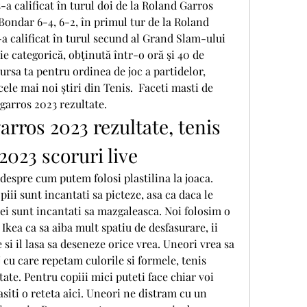
-a calificat în turul doi de la Roland Garros 
Bondar 6-4, 6-2, în primul tur de la Roland 
 calificat în turul secund al Grand Slam-ului 
ie categorică, obţinută într-o oră şi 40 de 
rsa ta pentru ordinea de joc a partidelor, 
cele mai noi știri din Tenis.  Faceti masti de 
garros 2023 rezultate.
arros 2023 rezultate, tenis 
2023 scoruri live
 despre cum putem folosi plastilina la joaca. 
piii sunt incantati sa picteze, asa ca daca le 
ei sunt incantati sa mazgaleasca. Noi folosim o 
Ikea ca sa aiba mult spatiu de desfasurare, ii 
 si il lasa sa deseneze orice vrea. Uneori vrea sa 
j cu care repetam culorile si formele, tenis 
ate. Pentru copiii mici puteti face chiar voi 
siti o reteta aici. Uneori ne distram cu un 