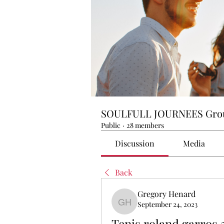
SOULFULL JOURNEES Gro
Public
·
28 members
Discussion
Media
Back
Gregory Henard
September 24, 2023
Gregory Henard
Tenis roland garros 2