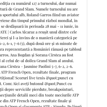
ediția cu numărul 127 a turneului, dar numai 
stură de Grand Slam. Numele turneului nu are 
sportului alb, Roland Garros fiind un aviator 
eriene din timpul primului război mondial, în 
se desfășoară în perioada 28 mai - 11 iunie, în 
TE | Carlos Alcaraz a reușit unul dintre cele 
erei și l-a învins de o manieră categorică pe 
-2, 6-1, 7-6 (5), după două ore și 16 minute de 
gura reprezentantă a României rămasă pe tabloul 
arros. Ana Bogdan şi Sorana Cîrstea au fost 
 al celui de-al doilea Grand Slam al anului. 
na Cîrstea – Jasmine Paolini 5-7, 6-2, 2-6. 
n ATP French Open, rezultate finale, program 
tițional! Scoruri live tenis &quot;punct cu 
. Com: Aici aveți butonul &quot;Punct cu 
i depre serviciile pierdute, breakpointuri, 
secțiunile detalii meci din toate meciurile ATP 
e din ATP French Open, rezultate finale și 
rench Open și clasamente ATP - Simplu. Pe lângă 