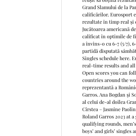
Grand Slamului de la Pari
calificărilor. Eurosport e
rezultate în timp real și 
Jucătoarea americană de 
calificat în optimile de 
a învins-o cu 6-7 (5/7), 
partidă disputată sâmbă
Singles schedule here. E
real-time results and al
Open scores you can fol
countries around the wor
reprezentantă a României
Garros. Ana Bogdan şi So
al celui de-al doilea Gr
Cîrstea – Jasmine Paolini 
Roland Garros 2023 at a 
qualifying rounds, men’s
boys’ and girls’ singles