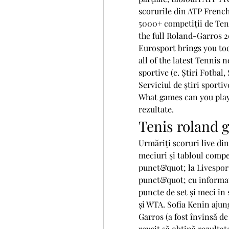
scorurile din ATP French
5000+ competiții de Teni
the full Roland-Garros 2
Eurosport brings you tod
all of the latest Tennis n
sportive (e. Știri Fotbal,
Serviciul de știri sportiv
What games can you play
rezultate.
Tenis roland g
Urmăriți scoruri live di
meciuri și tabloul compe
punct&quot; la Livesport
punct&quot; cu informați
puncte de set și meci în 
și WTA. Sofia Kenin ajun
Garros (a fost învinsă de
reușit să obțină rezultate