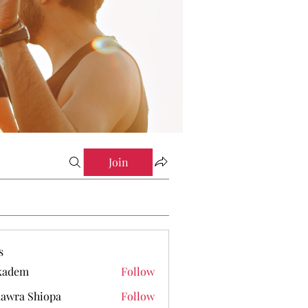
Join
s
kadem
Follow
em
awra Shiopa
Follow