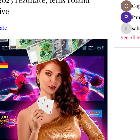
Cop
ive
Pan
tate
sah
sahil.sa
See All 