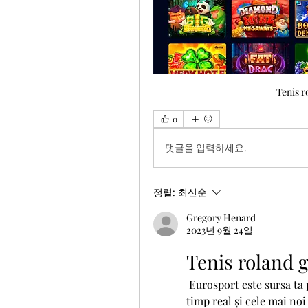
Tenis r
0
댓글을 입력하세요.
정렬:
최신순
Gregory Henard
2023년 9월 24일
Tenis roland g
 Eurosport este sursa ta pentru ordinea de joc a partidelor, rezultate în 
timp real și cele mai noi