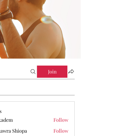
Join
s
kadem
Follow
em
awra Shiopa
Follow