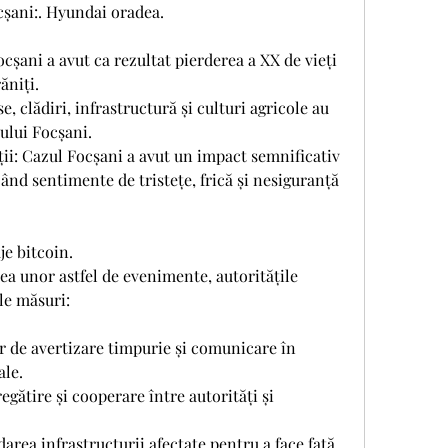
cșani:. Hyundai oradea.
șani a avut ca rezultat pierderea a XX de vieți 
ăniți.
, clădiri, infrastructură și culturi agricole au 
ului Focșani.
i: Cazul Focșani a avut un impact semnificativ 
nd sentimente de tristețe, frică și nesiguranță 
je bitcoin.
ea unor astfel de evenimente, autoritățile 
le măsuri:
 de avertizare timpurie și comunicare în 
ale.
egătire și cooperare între autorități și 
area infrastructurii afectate pentru a face față 