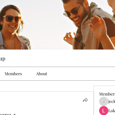
up
Members
About
Member
jec
jeckad
Lok
keno 2