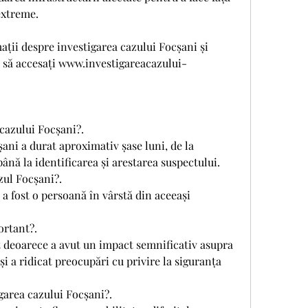
extreme.
ții despre investigarea cazului Focșani și 
 să accesați www.investigareacazului-
 cazului Focșani?.
ani a durat aproximativ șase luni, de la 
nă la identificarea și arestarea suspectului.
zul Focșani?.
a fost o persoană în vârstă din aceeași 
ortant?.
 deoarece a avut un impact semnificativ asupra 
i a ridicat preocupări cu privire la siguranța 
garea cazului Focșani?.