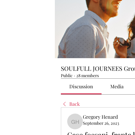
SOULFULL JOURNEES Gro
Public
·
28 members
Discussion
Media
Back
Gregory Henard
September 26, 2023
Gregory Henard
Case focsani, franta 