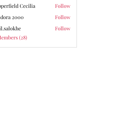
perfield Cecilia
Follow
dora 2000
Follow
il.salokhe
Follow
lokhe
Members (28)