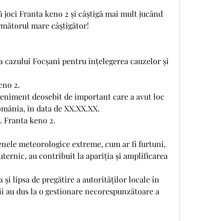
 joci Franta keno 2 și câștigă mai mult jucând 
următorul mare câștigător!
a cazului Focșani pentru înțelegerea cauzelor și 
eno 2.
eniment deosebit de important care a avut loc 
omânia, în data de XX.XX.XX.
. Franta keno 2.
nele meteorologice extreme, cum ar fi furtuni, 
ternic, au contribuit la apariția și amplificarea 
și lipsa de pregătire a autorităților locale în 
ții au dus la o gestionare necorespunzătoare a 