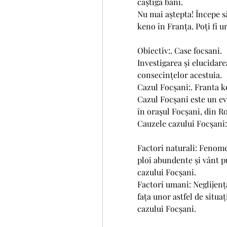
câștiga bani.
Nu mai aștepta! Începe să
keno în Franța. Poți fi 
Obiectiv:. Case focsani.
Investigarea și elucidare
consecințelor acestuia.
Cazul Focșani:. Franta k
Cazul Focșani este un ev
în orașul Focșani, din R
Cauzele cazului Focșani:
Factori naturali: Fenome
ploi abundente și vânt pu
cazului Focșani.
Factori umani: Neglijența 
fața unor astfel de situa
cazului Focșani.