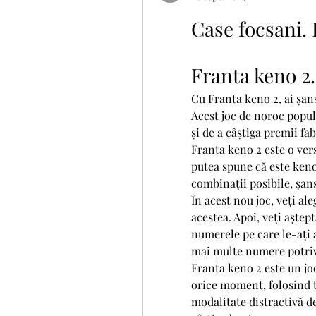
Case focsani
Franta keno 2.
Cu Franta keno 2, ai șan
Acest joc de noroc popula
și de a câștiga premii fa
Franta keno 2 este o vers
putea spune că este keno
combinații posibile, șans
În acest nou joc, veți ale
acestea. Apoi, veți aștept
numerele pe care le-ați a
mai multe numere potrivi
Franta keno 2 este un joc
orice moment, folosind t
modalitate distractivă de