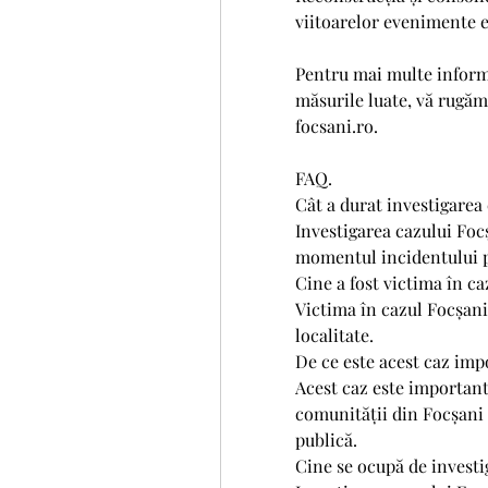
viitoarelor evenimente 
Pentru mai multe informa
măsurile luate, vă rugăm
focsani.ro.
FAQ.
Cât a durat investigarea
Investigarea cazului Focș
momentul incidentului pâ
Cine a fost victima în ca
Victima în cazul Focșani 
localitate.
De ce este acest caz imp
Acest caz este important
comunității din Focșani ș
publică.
Cine se ocupă de investi