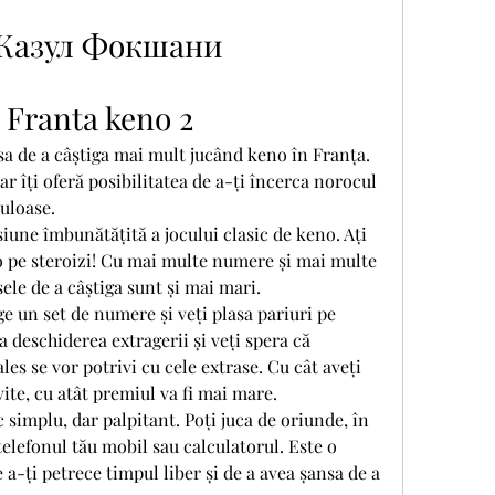
. Казул Фокшани
 Franta keno 2
sa de a câștiga mai mult jucând keno în Franța. 
r îți oferă posibilitatea de a-ți încerca norocul 
buloase.
iune îmbunătățită a jocului clasic de keno. Ați 
 pe steroizi! Cu mai multe numere și mai multe 
ele de a câștiga sunt și mai mari.
ge un set de numere și veți plasa pariuri pe 
a deschiderea extragerii și veți spera că 
les se vor potrivi cu cele extrase. Cu cât aveți 
te, cu atât premiul va fi mai mare.
 simplu, dar palpitant. Poți juca de oriunde, în 
elefonul tău mobil sau calculatorul. Este o 
 a-ți petrece timpul liber și de a avea șansa de a 