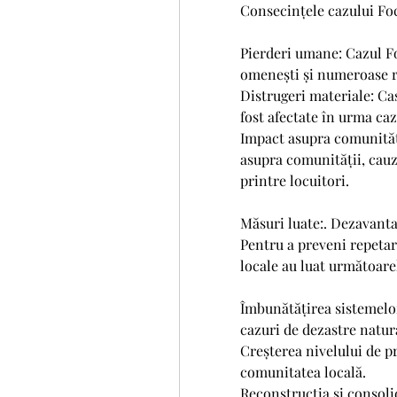
Consecințele cazului Fo
Pierderi umane: Cazul Foc
omenești și numeroase r
Distrugeri materiale: Case
fost afectate în urma caz
Impact asupra comunități
asupra comunității, cauzâ
printre locuitori.
Măsuri luate:. Dezavanta
Pentru a preveni repetar
locale au luat următoare
Îmbunătățirea sistemelor
cazuri de dezastre natur
Creșterea nivelului de pr
comunitatea locală.
Reconstrucția și consolid