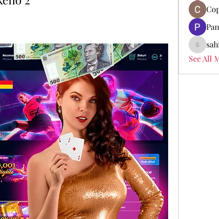
Cop
Pan
sah
sahil.sa
See All 