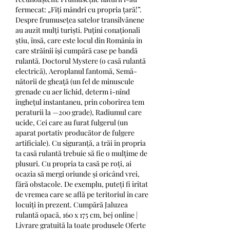
fermecat: „Fiți mândri cu propria țară!”. 
Despre frumusețea satelor transilvănene 
au auzit mulți turiști. Puțini conaționali 
știu, însă, care este locul din România în 
care străinii îşi cumpără case pe bandă 
rulantă. Doctorul Mystere (o casă rulantă 
electrică), Aeroplanul fantomă, Semă­ 
nătorii de gheaţă (un fel de minuscule 
grenade cu aer lichid, determ i-nînd 
îngheţul instantaneu, prin coborîrea tem 
peraturii la —200 grade), Radiumul care 
ucide, Cei care au furat fulgerul (un 
aparat portativ producător de fulgere 
artificiale). Cu siguranță, a trăi în propria 
ta casă rulantă trebuie să fie o mulțime de 
plusuri. Cu propria ta casă pe roți, ai 
ocazia să mergi oriunde și oricând vrei, 
fără obstacole. De exemplu, puteți fi iritat 
de vremea care se află pe teritoriul în care 
locuiți în prezent. Cumpără Jaluzea 
rulantă opacă, 160 x 175 cm, bej online | 
Livrare gratuită la toate produsele Oferte 