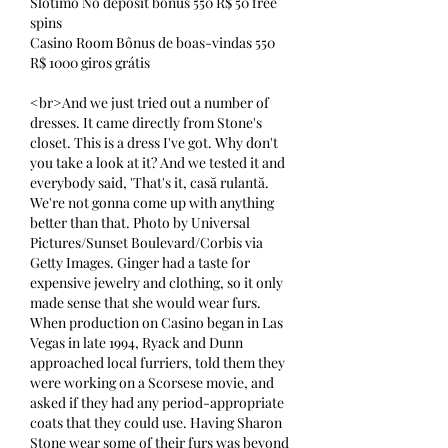
Slotimo No deposit bonus 550 R$ 50 free 
spins
Casino Room Bônus de boas-vindas 550 
R$ 1000 giros grátis
<br>And we just tried out a number of 
dresses. It came directly from Stone's 
closet. This is a dress I've got. Why don't 
you take a look at it? And we tested it and 
everybody said, 'That's it, casă rulantă. 
We're not gonna come up with anything 
better than that. Photo by Universal 
Pictures/Sunset Boulevard/Corbis via 
Getty Images. Ginger had a taste for 
expensive jewelry and clothing, so it only 
made sense that she would wear furs. 
When production on Casino began in Las 
Vegas in late 1994, Ryack and Dunn 
approached local furriers, told them they 
were working on a Scorsese movie, and 
asked if they had any period-appropriate 
coats that they could use. Having Sharon 
Stone wear some of their furs was beyond 