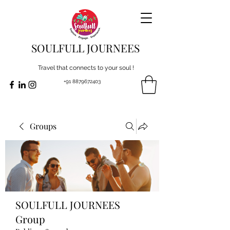
SOULFULL JOURNEES
Travel that connects to your soul !
+91 8879672403
Groups
SOULFULL JOURNEES
Group