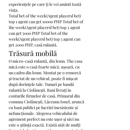
experiențele pe care ți le vei aminti toată 
viața. 
Total bet of the week(Agent playersl bet) 
top 1 agent can get 10000 PHP Total bet of 
the week(Agent playersl bet) top 2 agent 
can get 5000 PHP Total bet of the 
week(Agent playersl bet) top 3 agent can 
get 2000 PHP, casă rulantă.
Trăsură mobilă
O micro-casă rulantă, din lemn. The casa 
mică este o casă foarte mică, ușoară, cu 
un cadru din lemn. Montat pe o remorcă 
și tractat de un vehicul, poate fi mișcat 
după dorințele tale. Tunuri pe bandă 
rulantă la Ciolăneşti. Bani livrați în 
conturile firmelor de casă. Primarul din 
comuna Ciolăneşti, Lăceanu Ionel, aruncă 
cu bani publici pe lucrări inexistente și 
nefuncționale. Alegerea vehiculului de 
agrement perfect nu este ușor și nici nu 
este o știință exactă. Există atât de mulți 