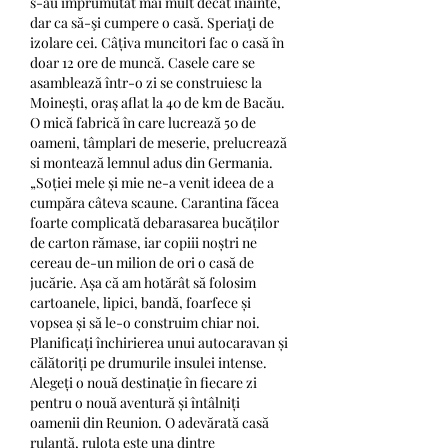
s-au împrumutat mai mult decât înainte, 
dar ca să-şi cumpere o casă. Speriaţi de 
izolare cei. Câțiva muncitori fac o casă în 
doar 12 ore de muncă. Casele care se 
asamblează într-o zi se construiesc la 
Moinești, oraș aflat la 40 de km de Bacău. 
O mică fabrică în care lucrează 50 de 
oameni, tâmplari de meserie, prelucrează 
si montează lemnul adus din Germania. 
„Soției mele și mie ne-a venit ideea de a 
cumpăra câteva scaune. Carantina făcea 
foarte complicată debarasarea bucăților 
de carton rămase, iar copiii noștri ne 
cereau de-un milion de ori o casă de 
jucărie. Așa că am hotărât să folosim 
cartoanele, lipici, bandă, foarfece și 
vopsea și să le-o construim chiar noi. 
Planificați închirierea unui autocaravan și 
călătoriți pe drumurile insulei intense. 
Alegeți o nouă destinație în fiecare zi 
pentru o nouă aventură și întâlniți 
oamenii din Reunion. O adevărată casă 
rulantă, rulota este una dintre 