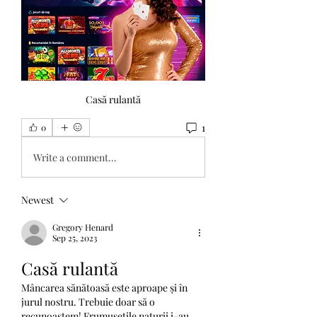
Casă rulantă
1
0
Write a comment...
Newest
Gregory Henard
Sep 25, 2023
Casă rulantă
Mâncarea sănătoasă este aproape și în 
jurul nostru. Trebuie doar să o 
recunoaștem! Frumusețile naturii i-au 