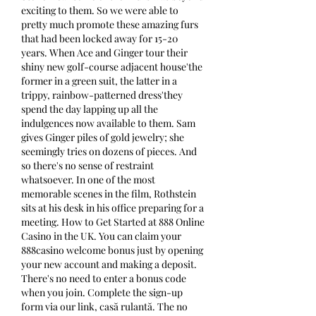
exciting to them. So we were able to 
pretty much promote these amazing furs 
that had been locked away for 15-20 
years. When Ace and Ginger tour their 
shiny new golf-course adjacent house'the 
former in a green suit, the latter in a 
trippy, rainbow-patterned dress'they 
spend the day lapping up all the 
indulgences now available to them. Sam 
gives Ginger piles of gold jewelry; she 
seemingly tries on dozens of pieces. And 
so there's no sense of restraint 
whatsoever. In one of the most 
memorable scenes in the film, Rothstein 
sits at his desk in his office preparing for a 
meeting. How to Get Started at 888 Online 
Casino in the UK. You can claim your 
888casino welcome bonus just by opening 
your new account and making a deposit. 
There's no need to enter a bonus code 
when you join. Complete the sign-up 
form via our link, casă rulantă. The no 