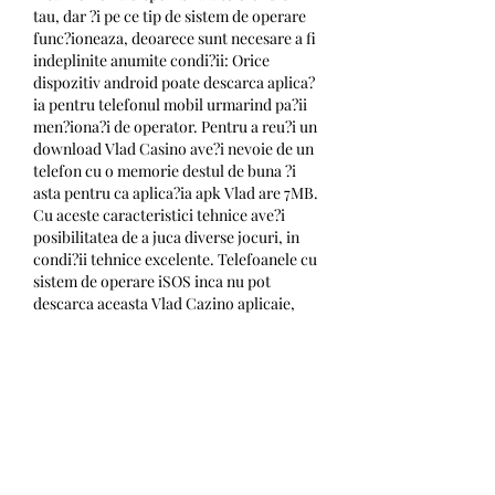
tau, dar ?i pe ce tip de sistem de operare 
func?ioneaza, deoarece sunt necesare a fi 
indeplinite anumite condi?ii: Orice 
dispozitiv android poate descarca aplica?
ia pentru telefonul mobil urmarind pa?ii 
men?iona?i de operator. Pentru a reu?i un 
download Vlad Casino ave?i nevoie de un 
telefon cu o memorie destul de buna ?i 
asta pentru ca aplica?ia apk Vlad are 7MB. 
Cu aceste caracteristici tehnice ave?i 
posibilitatea de a juca diverse jocuri, in 
condi?ii tehnice excelente. Telefoanele cu 
sistem de operare iSOS inca nu pot 
descarca aceasta Vlad Cazino aplicaie, 
insa dezvoltatorii de software promit ca 
vor realiza o aplica?ie similara in cel mai 
scurt timp., casa mobile. Pentru jucatorii 
din aceasta categorie este recomandat 
joace de pe calculator. Site-ul func?
ioneaza foarte bine ?i prin utilizarea 
browserului, jocurile ruleaza rapid, iar 
selec?ia jocurilor este la fel de accesibila ?