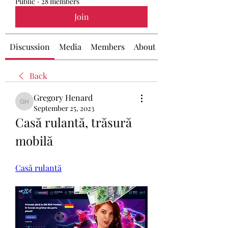
Public
·
28 members
Join
Discussion
Media
Members
About
Back
Gregory Henard
Gregory Henard
September 25, 2023
Casă rulantă, trăsură 
mobilă
Casă rulantă