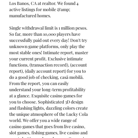
Los Banos, CA at realtor. We found 4 
active listings for mobile &amp; 
manufactured homes. 
Single withdrawal limit is 1 million pesos. 
So far, more than 10,000 players have 
successfully paid out every day! Don't try 
unknown game platforms, only play the 
most stable ones! Intimate report, master 
your current profit. Exclusive intimate 
functions, (transaction record), (account 
report), (daily account report) for you to 
do a good job of checking, casă mobilă. 
From the report, you can easily 
understand your long-term profitability 
at a glance. Exquisite casino games for 
you to choose. Sophisticated 3D design 
and flashing lights, dazzling colors create 
the unique atmosphere of the Lucky Cola 
world. We offer you a wide range of 
casino games that goes from live casino, 
slot games, fishing games, live casino and 