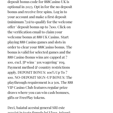
deposit bonus code for 888Casino UK is 
optional in 2023. Opt in for the no deposit 
bonus and receive free spins. Log in to 
your account and make a first deposit 
(minimum ?20) to qualify for the welcome 
offer ' deposit bonus up to ?100. Click on 
the verification email to claim your 
welcome bonus at 888 UK Casino. Start 
playing 888 Casino games and slots in 
order to clear your 888Casino bonus. The 
bonus is valid for selected games and the 
888 Casino Bonus wins are capped at ?
100, excl. JP wins ' 30x wagering ' req. 
Payment method & country restrictions 
apply. DEPOSIT BONUS: 100% Up To ?
100. NO-DEPOSIT SIGN-UP BONUS: The 
playthrough requirement is a 50x. The 888 
VIP Casino Club features regular prize 
draws where you can win cash bonuses, 
gifts or FreePlay tokens.
Deci, baiatul acestui general SRI este 
asociat in toate firmele lui Vlase, trăsură 