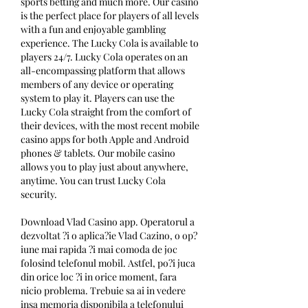
sports betting and much more. Our casino 
is the perfect place for players of all levels 
with a fun and enjoyable gambling 
experience. The Lucky Cola is available to 
players 24/7. Lucky Cola operates on an 
all-encompassing platform that allows 
members of any device or operating 
system to play it. Players can use the 
Lucky Cola straight from the comfort of 
their devices, with the most recent mobile 
casino apps for both Apple and Android 
phones & tablets. Our mobile casino 
allows you to play just about anywhere, 
anytime. You can trust Lucky Cola 
security.
Download Vlad Casino app. Operatorul a 
dezvoltat ?i o aplica?ie Vlad Cazino, o op?
iune mai rapida ?i mai comoda de joc 
folosind telefonul mobil. Astfel, po?i juca 
din orice loc ?i in orice moment, fara 
nicio problema. Trebuie sa ai in vedere 
insa memoria disponibila a telefonului 