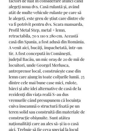
factori de luat în considerare atunci când 
alegeți noua dvs. Casă rulantă și, având 
atât de multe vehicule rulante pe care să 
le alegeți, este greu de știut care dintre ele 
va fi potrivit pentru dvs. Scara mansarda, 
Profil Metal Step, metal + lemn, 
retractabila, 70 x 110 x 280 cm. Această 
casă din Spania, a fost adusă din România. 
A venit aici, bucăți, împachetată, într-un 
tir. A fost concepută în Comănești, 
județul Bacău, un mic oraș de 20 de mii de 
locuitori, unde Georgel Merlusca, 
antreprenor local, construiește case din 
lemn care ajung în toate colțurile lumii. 25 
dintre cele mai bune case mici, rulote, 
bărci și alte idei alternative de casă de la 
rezidenți din viața reală S-au dus 
vremurile când presupunem că locuința 
cuiva înseamnă o structură fixată pe un 
teren solid sau construită din materiale de 
construcție obișnuite. Sunt atâtea 
naționalități care au ales să-și ia o casă 
aici. Trebuie să fie ceva special la locul 