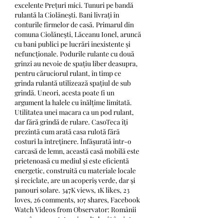
excelente Prețuri mici. Tunuri pe bandă 
rulantă la Ciolăneşti. Bani livrați în 
conturile firmelor de casă. Primarul din 
comuna Ciolăneşti, Lăceanu Ionel, aruncă 
cu bani publici pe lucrări inexistente și 
nefuncționale. Podurile rulante cu două 
grinzi au nevoie de spațiu liber deasupra, 
pentru căruciorul rulant, în timp ce 
grinda rulantă utilizează spațiul de sub 
grindă. Uneori, acesta poate fi un 
argument la halele cu înălțime limitată. 
Utilitatea unei macara ca un pod rulant, 
dar fără grindă de rulare. CasoTeca îţi 
prezintă cum arată casa rulotă fără 
costuri la întreţinere. Înfăşurată într-o 
carcasă de lemn, această casă mobilă este 
prietenoasă cu mediul şi este eficientă 
energetic, construită cu materiale locale 
şi reciclate, are un acoperiş verde, dar şi 
panouri solare. 347K views, 1K likes, 23 
loves, 26 comments, 107 shares, Facebook 
Watch Videos from Observator: Românii 