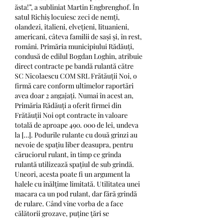
ăsta!”, a subliniat Martin Engbrenghof. În 
satul Richiș locuiesc zeci de nemți, 
olandezi, italieni, elvețieni, lituanieni, 
americani, câteva familii de sași și, în rest, 
români. Primăria municipiului Rădăuți, 
condusă de edilul Bogdan Loghin, atribuie 
direct contracte pe bandă rulantă către 
SC Nicolaescu COM SRL Frătăuții Noi, o 
firmă care conform ultimelor raportări 
avea doar 2 angajați. Numai în acest an, 
Primăria Rădăuți a oferit firmei din 
Frătăuții Noi opt contracte în valoare 
totală de aproape 490. 000 de lei, undeva 
la […]. Podurile rulante cu două grinzi au 
nevoie de spațiu liber deasupra, pentru 
căruciorul rulant, în timp ce grinda 
rulantă utilizează spațiul de sub grindă. 
Uneori, acesta poate fi un argument la 
halele cu înălțime limitată. Utilitatea unei 
macara ca un pod rulant, dar fără grindă 
de rulare. Când vine vorba de a face 
călătorii grozave, puține țări se 