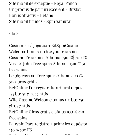
Site mobil de excepție - Royal Panda
Un produs de pariuri excelent - Bitslot
Bonus atractiv - Betano
Site mobil frumos - Spin Samurai
<br>
Casinouri câștigătoareBitSpinCasino 
Welcome bonus 110 btc 700 free spins
Casumo Free spins & bonus 790 R$ 700 FS
Vera & John Free spins & bonus 1500 % 50 
free spins
bet365 cassino Free spins & bonus 100 % 
500 giros grátis
BetOnline For registration + first deposit 
175 btc 50 giros grátis
Wild Cassino Welcome bonus 110 btc 250 
giros grátis
BetOnline Giros grátis e bônus 100 % 250 
free spins
Fairspin Para registro + primeiro depósito 
150 % 300 FS