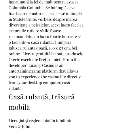
împrumută la fel de mult pentru asta ca 
Columbia Columbia Se întâmplă ceva 
foarte asemănător cu ceea ce se întâmplă 
în Statele Unite, vorbesc despre marea 
diversitate a peisajelor, acest lucru face ca 
excursiile rutiere să fie foarte 
recomandate, un lucru foarte bun este să 
o faci într-o casă rulantă. Cumpără 
Jaluzea rulantă opacă, 160 x 175 cm, bej 
online | Livrare gratuită la toate produsele 
Oferte excelente Prețuri mici.  From the 
developer: Luxury Casino is an 
entertaining game platform that allows 
you to experience the casino life directly 
from your desktop computer, casă 
rulantă.
Casă rulantă, trăsură 
mobilă
Licențiat și reglementat în totalitate - 
Vera & John