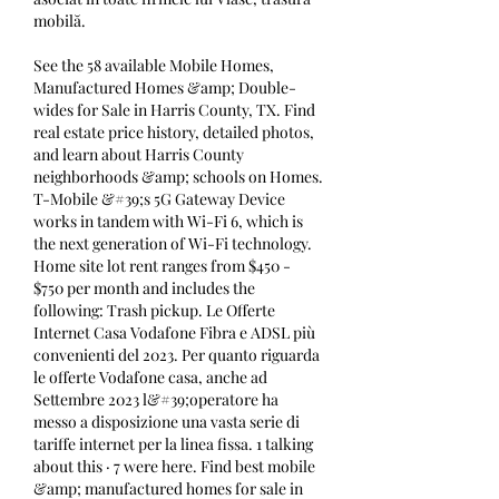
mobilă.
See the 58 available Mobile Homes, 
Manufactured Homes &amp; Double-
wides for Sale in Harris County, TX. Find 
real estate price history, detailed photos, 
and learn about Harris County 
neighborhoods &amp; schools on Homes. 
T-Mobile &#39;s 5G Gateway Device 
works in tandem with Wi-Fi 6, which is 
the next generation of Wi-Fi technology. 
Home site lot rent ranges from $450 - 
$750 per month and includes the 
following: Trash pickup. Le Offerte 
Internet Casa Vodafone Fibra e ADSL più 
convenienti del 2023. Per quanto riguarda 
le offerte Vodafone casa, anche ad 
Settembre 2023 l&#39;operatore ha 
messo a disposizione una vasta serie di 
tariffe internet per la linea fissa. 1 talking 
about this · 7 were here. Find best mobile 
&amp; manufactured homes for sale in 